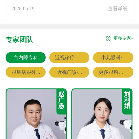
2026-05-19
查看详细
更多专家+
专家团队
白内障专科
近视诊疗专科
小儿眼科/...
眼底病眼外...
近视门诊/...
更多眼科专家
赵
刘
广
利
愚
娟