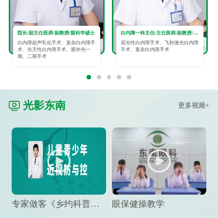
院长/副主任医师/副教授/眼科学硕士
白内障一科主任/主任医师/副教授/眼科学硕士
白内障超声乳化手术、复杂白内障手
屈光性白内障手术、飞秒激光白内障
术、先天性白内障手术、眼外伤一
手术、复杂白内障手术
期、二期手术
光影东南
更多视频+
专家做客《乡约科普》栏目，预防孩子近视竟然这么“简单”
眼保健操教学