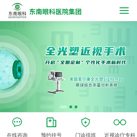
在线咨询
预约挂号
门诊排班
近视诊疗专科