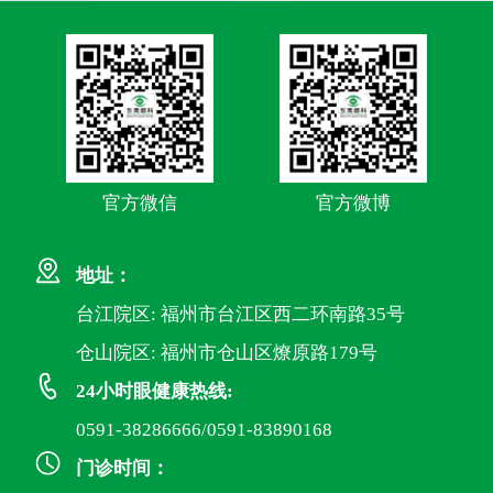
官方微信
官方微博
地址：
台江院区: 福州市台江区西二环南路35号
仓山院区: 福州市仓山区燎原路179号
24小时眼健康热线:
0591-38286666/0591-83890168
门诊时间：