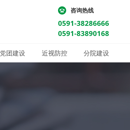
咨询热线
0591-38286666
0591-83890168
党团建设
近视防控
分院建设
化
流
科/医学验光配镜科
科/医学验光配镜科
图
讯
南眼科诊所
医院荣誉
健康科普
眼底病眼外伤科
眼底病眼外伤科
来院路线
防控视频
南京东南眼科医院
聘
科
科
眼表综合科
眼表综合科
眶病科
眶病科
中医眼科
中医眼科
保健科
保健科
白内障三科
白内障三科