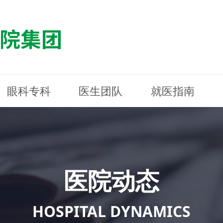
眼科专科
医生团队
就医指南
医院简介
最新动态
白内障专科
白内障专科
门诊指南
防控简介
福清东南眼科医院
医院资质
媒体报道
近视诊疗专科
近视诊疗专科
住院指南
科普知识
连江东南眼科医院
医院文
学术交
小儿眼
小儿眼
住院地
防控资
晋安东
医院环境
光影东南
近视门诊/角膜接触镜科
近视门诊/角膜接触镜科
合肥东南眼科医院
公益活动
老花眼白内障科
老花眼白内障科
佰视佳眼科
医院招
神经眼
神经眼
医院动态
青光眼科
青光眼科
眼眶整形科
眼眶整形科
眼肌眼
眼肌眼
斜弱视科
斜弱视科
HOSPITAL DYNAMICS
眼部整形科
眼部整形科
眼预防
眼预防