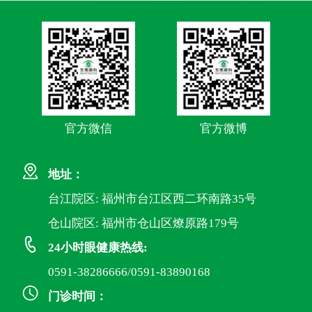
官方微信
官方微博
地址：
台江院区: 福州市台江区西二环南路35号
仓山院区: 福州市仓山区燎原路179号
24小时眼健康热线:
0591-38286666/0591-83890168
门诊时间：