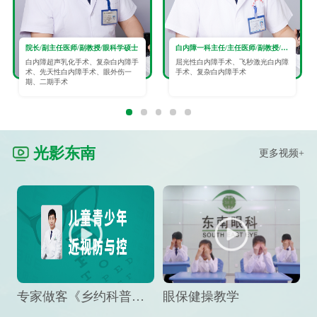
院长/副主任医师/副教授/眼科学硕士
白内障一科主任/主任医师/副教授/眼科学硕士
白内障超声乳化手术、复杂白内障手
屈光性白内障手术、飞秒激光白内障
术、先天性白内障手术、眼外伤一
手术、复杂白内障手术
期、二期手术
光影东南
更多视频+
专家做客《乡约科普》栏目，预防孩子近视竟然这么“简单”
眼保健操教学