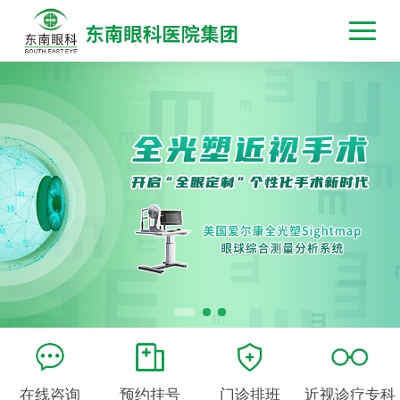
在线咨询
预约挂号
门诊排班
近视诊疗专科