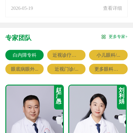
2026-05-19
查看详细
更多专家+
专家团队
白内障专科
近视诊疗专科
小儿眼科/...
眼底病眼外...
近视门诊/...
更多眼科专家
赵
刘
广
利
愚
娟