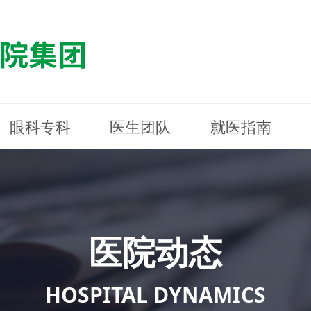
眼科专科
医生团队
就医指南
医院简介
最新动态
白内障专科
白内障专科
门诊指南
防控简介
福清东南眼科医院
医院资质
媒体报道
近视诊疗专科
近视诊疗专科
住院指南
科普知识
连江东南眼科医院
医院文
学术交
小儿眼
小儿眼
住院地
防控资
晋安东
医院环境
光影东南
近视门诊/角膜接触镜科
近视门诊/角膜接触镜科
合肥东南眼科医院
公益活动
老花眼白内障科
老花眼白内障科
佰视佳眼科
医院招
神经眼
神经眼
医院动态
青光眼科
青光眼科
眼眶整形科
眼眶整形科
眼肌眼
眼肌眼
斜弱视科
斜弱视科
HOSPITAL DYNAMICS
眼部整形科
眼部整形科
眼预防
眼预防