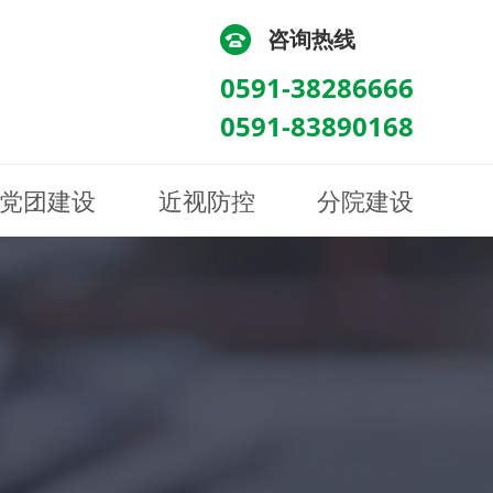
咨询热线
0591-38286666
0591-83890168
党团建设
近视防控
分院建设
化
流
科/医学验光配镜科
科/医学验光配镜科
图
讯
南眼科诊所
医院荣誉
健康科普
眼底病眼外伤科
眼底病眼外伤科
来院路线
防控视频
南京东南眼科医院
聘
科
科
眼表综合科
眼表综合科
眶病科
眶病科
中医眼科
中医眼科
保健科
保健科
白内障三科
白内障三科