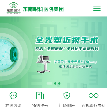
在线咨询
预约挂号
门诊排班
近视诊疗专科