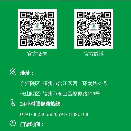
官方微信
官方微博
地址：
台江院区: 福州市台江区西二环南路35号
仓山院区: 福州市仓山区燎原路179号
24小时眼健康热线:
0591-38286666/0591-83890168
门诊时间：