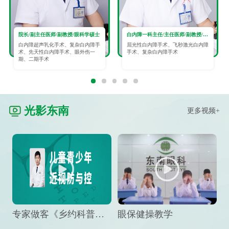
院长/副主任医师/副教授/眼科学硕士
白内障一科主任/主任医师/副教授/眼科学硕士
白内障超声乳化手术、复杂白内障手
屈光性白内障手术、飞秒激光白内障
术、先天性白内障手术、眼外伤一
手术、复杂白内障手术
期、二期手术
光影东南
更多视频+
专家做客《乡约科普》栏目，预防孩子近视竟然这么“简单”
眼保健操教学