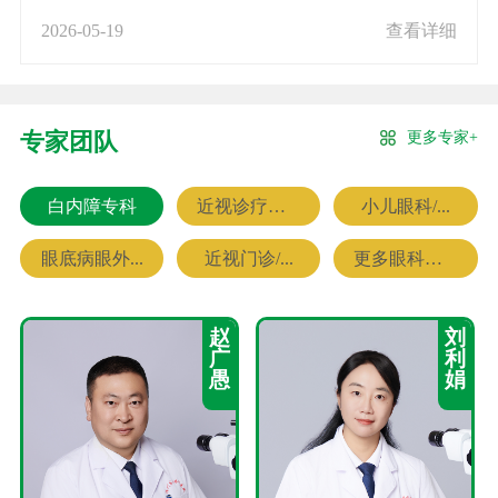
2026-05-19
查看详细
更多专家+
专家团队
白内障专科
近视诊疗专科
小儿眼科/...
眼底病眼外...
近视门诊/...
更多眼科专家
赵
刘
广
利
愚
娟