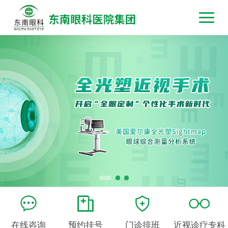
在线咨询
预约挂号
门诊排班
近视诊疗专科