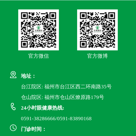
官方微信
官方微博
地址：
台江院区: 福州市台江区西二环南路35号
仓山院区: 福州市仓山区燎原路179号
24小时眼健康热线:
0591-38286666/0591-83890168
门诊时间：