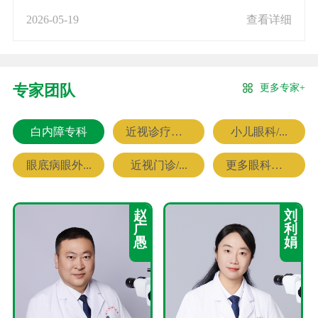
2026-05-19
查看详细
更多专家+
专家团队
白内障专科
近视诊疗专科
小儿眼科/...
眼底病眼外...
近视门诊/...
更多眼科专家
赵
刘
广
利
愚
娟