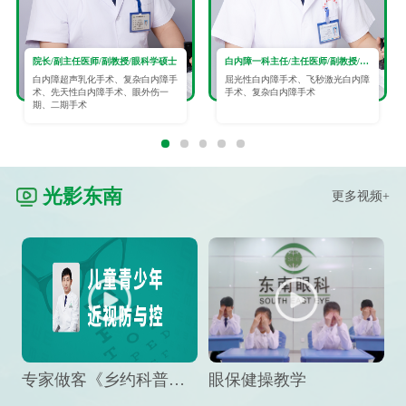
院长/副主任医师/副教授/眼科学硕士
白内障一科主任/主任医师/副教授/眼科学硕士
白内障超声乳化手术、复杂白内障手
屈光性白内障手术、飞秒激光白内障
术、先天性白内障手术、眼外伤一
手术、复杂白内障手术
期、二期手术
光影东南
更多视频+
专家做客《乡约科普》栏目，预防孩子近视竟然这么“简单”
眼保健操教学