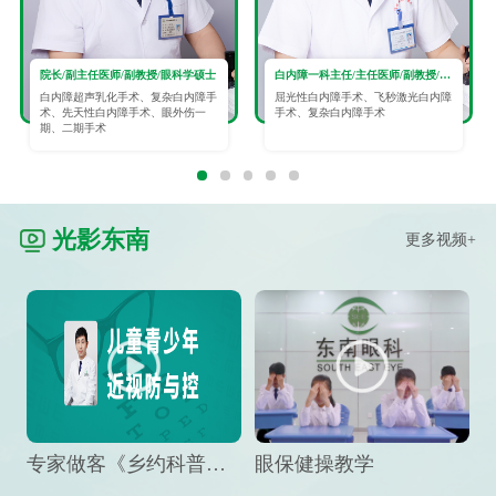
院长/副主任医师/副教授/眼科学硕士
白内障一科主任/主任医师/副教授/眼科学硕士
白内障超声乳化手术、复杂白内障手
屈光性白内障手术、飞秒激光白内障
术、先天性白内障手术、眼外伤一
手术、复杂白内障手术
期、二期手术
光影东南
更多视频+
专家做客《乡约科普》栏目，预防孩子近视竟然这么“简单”
眼保健操教学