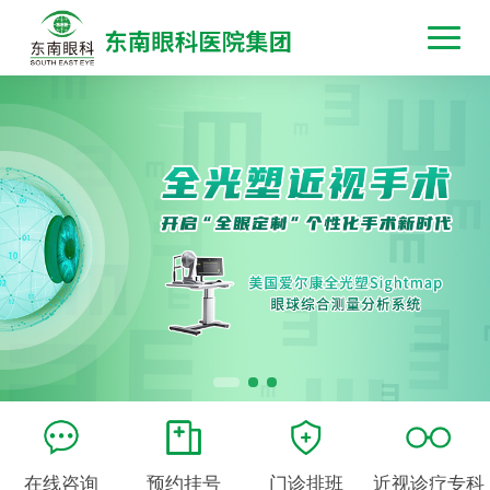
在线咨询
预约挂号
门诊排班
近视诊疗专科