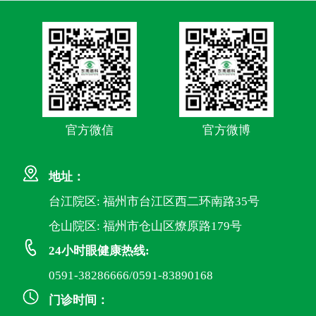
官方微信
官方微博
地址：
台江院区: 福州市台江区西二环南路35号
仓山院区: 福州市仓山区燎原路179号
24小时眼健康热线:
0591-38286666/0591-83890168
门诊时间：