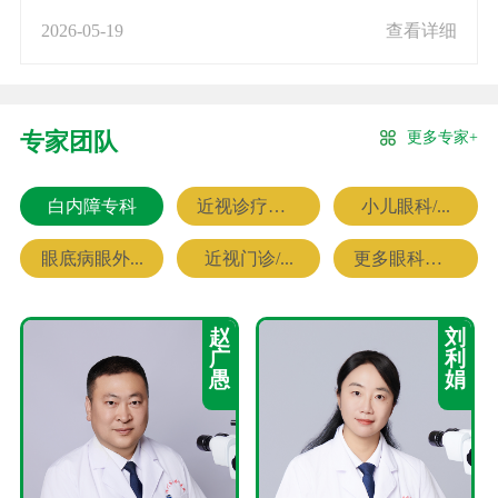
2026-05-19
查看详细
更多专家+
专家团队
白内障专科
近视诊疗专科
小儿眼科/...
眼底病眼外...
近视门诊/...
更多眼科专家
赵
刘
广
利
愚
娟