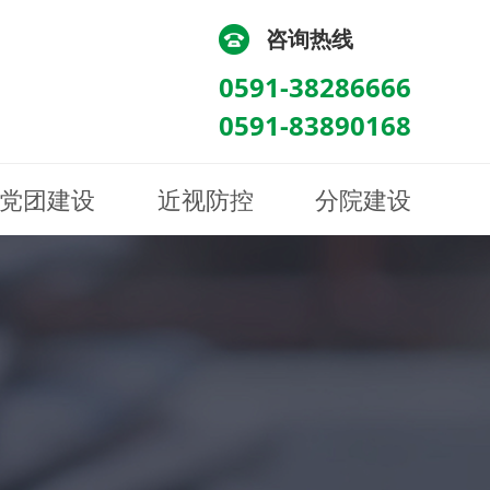
咨询热线
0591-38286666
0591-83890168
党团建设
近视防控
分院建设
化
流
科/医学验光配镜科
科/医学验光配镜科
图
讯
南眼科诊所
医院荣誉
健康科普
眼底病眼外伤科
眼底病眼外伤科
来院路线
防控视频
南京东南眼科医院
聘
科
科
眼表综合科
眼表综合科
眶病科
眶病科
中医眼科
中医眼科
保健科
保健科
白内障三科
白内障三科