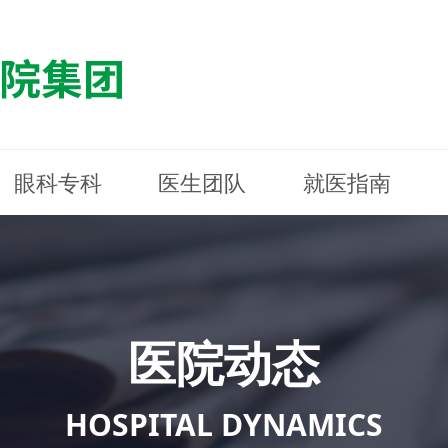
眼科专科
医生团队
就医指南
医院简介
最新动态
白内障专科
白内障专科
门诊指南
防控简介
福清东南眼科医院
医院资质
媒体报道
近视诊疗专科
近视诊疗专科
住院指南
科普知识
连江东南眼科医院
医院文
学术交
小儿眼
小儿眼
住院地
防控资
晋安东
医院环境
光影东南
近视门诊/角膜接触镜科
近视门诊/角膜接触镜科
合肥东南眼科医院
公益活动
老花眼白内障科
老花眼白内障科
佰视佳眼科
医院招
神经眼
神经眼
医院动态
青光眼科
青光眼科
眼眶整形科
眼眶整形科
眼肌眼
眼肌眼
斜弱视科
斜弱视科
HOSPITAL DYNAMICS
眼部整形科
眼部整形科
眼预防
眼预防