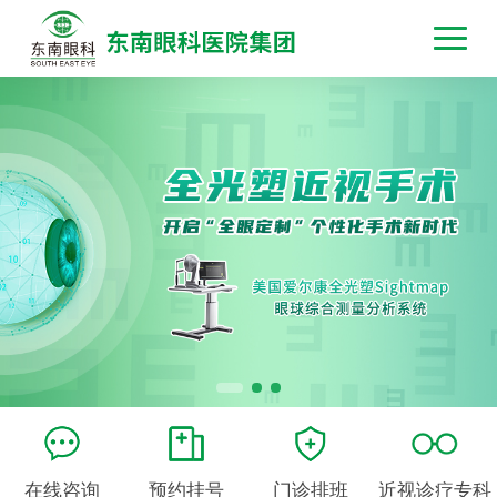
在线咨询
预约挂号
门诊排班
近视诊疗专科