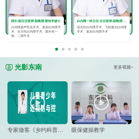
院长/副主任医师/副教授/眼科学硕士
白内障一科主任/主任医师/副教授/眼科学硕士
白内障超声乳化手术、复杂白内障手
屈光性白内障手术、飞秒激光白内障
术、先天性白内障手术、眼外伤一
手术、复杂白内障手术
期、二期手术
光影东南
更多视频+
专家做客《乡约科普》栏目，预防孩子近视竟然这么“简单”
眼保健操教学