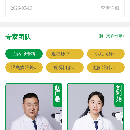
2026-05-19
查看详细
更多专家+
专家团队
白内障专科
近视诊疗专科
小儿眼科/...
眼底病眼外...
近视门诊/...
更多眼科专家
赵
刘
广
利
愚
娟