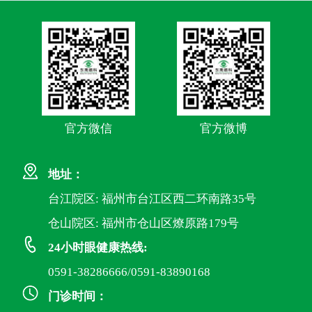
官方微信
官方微博
地址：
台江院区: 福州市台江区西二环南路35号
仓山院区: 福州市仓山区燎原路179号
24小时眼健康热线:
0591-38286666/0591-83890168
门诊时间：