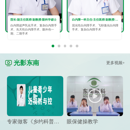
院长/副主任医师/副教授/眼科学硕士
白内障一科主任/主任医师/副教授/眼科学硕士
白内障超声乳化手术、复杂白内障手
屈光性白内障手术、飞秒激光白内障
术、先天性白内障手术、眼外伤一
手术、复杂白内障手术
期、二期手术
光影东南
更多视频+
专家做客《乡约科普》栏目，预防孩子近视竟然这么“简单”
眼保健操教学