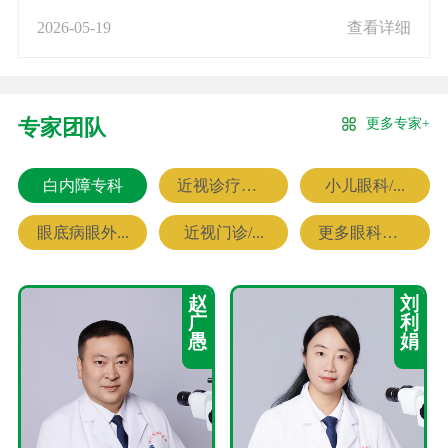
2026-05-19
查看详细
更多专家+
专家团队
白内障专科
近视诊疗专科
小儿眼科/...
眼底病眼外...
近视门诊/...
更多眼科专家
赵
刘
广
利
愚
娟