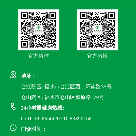
官方微信
官方微博
地址：
台江院区: 福州市台江区西二环南路35号
仓山院区: 福州市仓山区燎原路179号
24小时眼健康热线:
0591-38286666/0591-83890168
门诊时间：