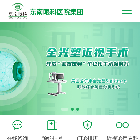
在线咨询
预约挂号
门诊排班
近视诊疗专科