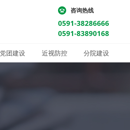
咨询热线
0591-38286666
0591-83890168
党团建设
近视防控
分院建设
化
流
科/医学验光配镜科
科/医学验光配镜科
图
讯
南眼科诊所
医院荣誉
健康科普
眼底病眼外伤科
眼底病眼外伤科
来院路线
防控视频
南京东南眼科医院
聘
科
科
眼表综合科
眼表综合科
眶病科
眶病科
中医眼科
中医眼科
保健科
保健科
白内障三科
白内障三科