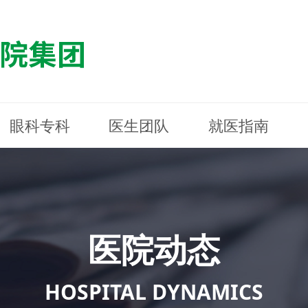
眼科专科
医生团队
就医指南
医院简介
最新动态
白内障专科
白内障专科
门诊指南
防控简介
福清东南眼科医院
医院资质
媒体报道
近视诊疗专科
近视诊疗专科
住院指南
科普知识
连江东南眼科医院
医院文
学术交
小儿眼
小儿眼
住院地
防控资
晋安东
医院环境
光影东南
近视门诊/角膜接触镜科
近视门诊/角膜接触镜科
合肥东南眼科医院
公益活动
老花眼白内障科
老花眼白内障科
佰视佳眼科
医院招
神经眼
神经眼
医院动态
青光眼科
青光眼科
眼眶整形科
眼眶整形科
眼肌眼
眼肌眼
斜弱视科
斜弱视科
HOSPITAL DYNAMICS
眼部整形科
眼部整形科
眼预防
眼预防