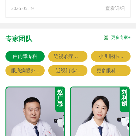
2026-05-19
查看详细
更多专家+
专家团队
白内障专科
近视诊疗专科
小儿眼科/...
眼底病眼外...
近视门诊/...
更多眼科专家
赵
刘
广
利
愚
娟