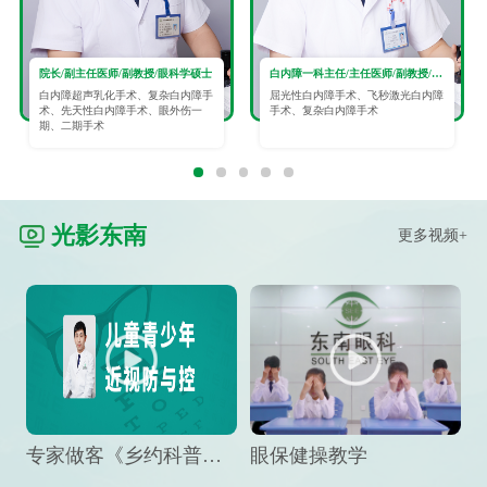
院长/副主任医师/副教授/眼科学硕士
白内障一科主任/主任医师/副教授/眼科学硕士
白内障超声乳化手术、复杂白内障手
屈光性白内障手术、飞秒激光白内障
术、先天性白内障手术、眼外伤一
手术、复杂白内障手术
期、二期手术
光影东南
更多视频+
专家做客《乡约科普》栏目，预防孩子近视竟然这么“简单”
眼保健操教学