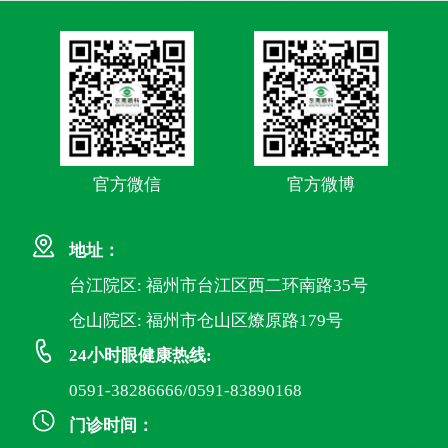
官方微信
官方微博
地址：
台江院区: 福州市台江区西二环南路35号
仓山院区: 福州市仓山区燎原路179号
24小时眼健康热线:
0591-38286666/0591-83890168
门诊时间：