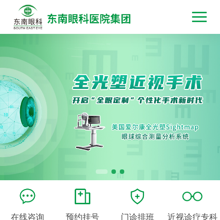
在线咨询
预约挂号
门诊排班
近视诊疗专科