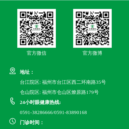
官方微信
官方微博
地址：
台江院区: 福州市台江区西二环南路35号
仓山院区: 福州市仓山区燎原路179号
24小时眼健康热线:
0591-38286666/0591-83890168
门诊时间：