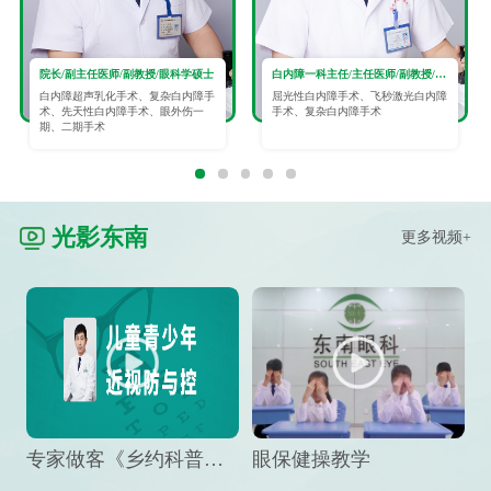
院长/副主任医师/副教授/眼科学硕士
白内障一科主任/主任医师/副教授/眼科学硕士
白内障超声乳化手术、复杂白内障手
屈光性白内障手术、飞秒激光白内障
术、先天性白内障手术、眼外伤一
手术、复杂白内障手术
期、二期手术
光影东南
更多视频+
专家做客《乡约科普》栏目，预防孩子近视竟然这么“简单”
眼保健操教学