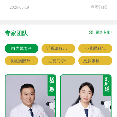
2026-05-19
查看详细
更多专家+
专家团队
白内障专科
近视诊疗专科
小儿眼科/...
眼底病眼外...
近视门诊/...
更多眼科专家
赵
刘
广
利
愚
娟