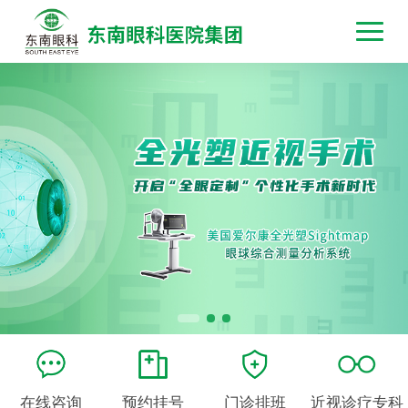
在线咨询
预约挂号
门诊排班
近视诊疗专科