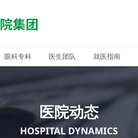
眼科专科
医生团队
就医指南
医院简介
最新动态
白内障专科
白内障专科
门诊指南
防控简介
福清东南眼科医院
医院资质
媒体报道
近视诊疗专科
近视诊疗专科
住院指南
科普知识
连江东南眼科医院
医院文
学术交
小儿眼
小儿眼
住院地
防控资
晋安东
医院环境
光影东南
近视门诊/角膜接触镜科
近视门诊/角膜接触镜科
合肥东南眼科医院
公益活动
老花眼白内障科
老花眼白内障科
佰视佳眼科
医院招
神经眼
神经眼
医院动态
青光眼科
青光眼科
眼眶整形科
眼眶整形科
眼肌眼
眼肌眼
斜弱视科
斜弱视科
HOSPITAL DYNAMICS
眼部整形科
眼部整形科
眼预防
眼预防