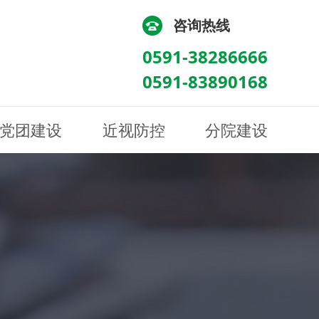
咨询热线
0591-38286666
0591-83890168
党团建设
近视防控
分院建设
化
流
科/医学验光配镜科
科/医学验光配镜科
图
讯
南眼科诊所
医院荣誉
健康科普
眼底病眼外伤科
眼底病眼外伤科
来院路线
防控视频
南京东南眼科医院
聘
科
科
眼表综合科
眼表综合科
眶病科
眶病科
中医眼科
中医眼科
保健科
保健科
白内障三科
白内障三科