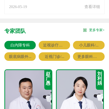
2026-05-19
查看详细
更多专家+
专家团队
白内障专科
近视诊疗专科
小儿眼科/...
眼底病眼外...
近视门诊/...
更多眼科专家
赵
刘
广
利
愚
娟