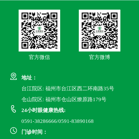
官方微信
官方微博
地址：
台江院区: 福州市台江区西二环南路35号
仓山院区: 福州市仓山区燎原路179号
24小时眼健康热线:
0591-38286666/0591-83890168
门诊时间：