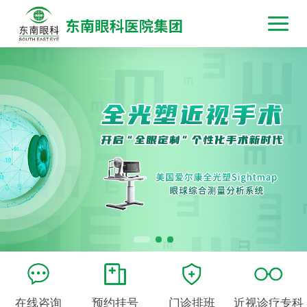
在线咨询
预约挂号
门诊排班
近视诊疗专科