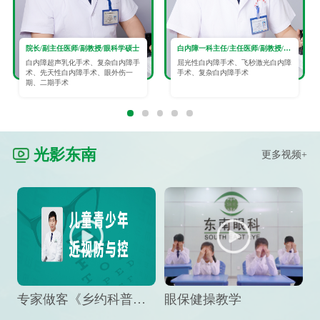
院长/副主任医师/副教授/眼科学硕士
白内障一科主任/主任医师/副教授/眼科学硕士
白内障超声乳化手术、复杂白内障手
屈光性白内障手术、飞秒激光白内障
术、先天性白内障手术、眼外伤一
手术、复杂白内障手术
期、二期手术
光影东南
更多视频+
专家做客《乡约科普》栏目，预防孩子近视竟然这么“简单”
眼保健操教学