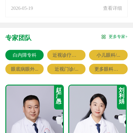
2026-05-19
查看详细
更多专家+
专家团队
白内障专科
近视诊疗专科
小儿眼科/...
眼底病眼外...
近视门诊/...
更多眼科专家
赵
刘
广
利
愚
娟