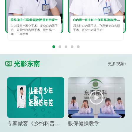
院长/副主任医师/副教授/眼科学硕士
白内障一科主任/主任医师/副教授/眼科学硕士
白内障超声乳化手术、复杂白内障手
屈光性白内障手术、飞秒激光白内障
术、先天性白内障手术、眼外伤一
手术、复杂白内障手术
期、二期手术
光影东南
更多视频+
专家做客《乡约科普》栏目，预防孩子近视竟然这么“简单”
眼保健操教学