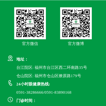
官方微信
官方微博
地址：
台江院区: 福州市台江区西二环南路35号
仓山院区: 福州市仓山区燎原路179号
24小时眼健康热线:
0591-38286666/0591-83890168
门诊时间：