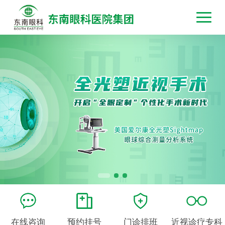
在线咨询
预约挂号
门诊排班
近视诊疗专科