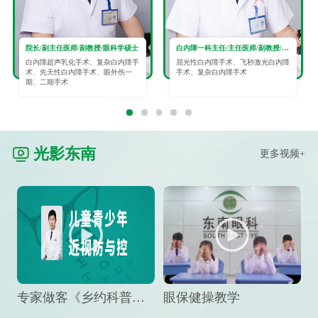
院长/副主任医师/副教授/眼科学硕士
白内障一科主任/主任医师/副教授/眼科学硕士
白内障超声乳化手术、复杂白内障手
屈光性白内障手术、飞秒激光白内障
术、先天性白内障手术、眼外伤一
手术、复杂白内障手术
期、二期手术
光影东南
更多视频+
专家做客《乡约科普》栏目，预防孩子近视竟然这么“简单”
眼保健操教学