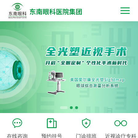
在线咨询
预约挂号
门诊排班
近视诊疗专科