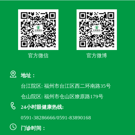
官方微信
官方微博
地址：
台江院区: 福州市台江区西二环南路35号
仓山院区: 福州市仓山区燎原路179号
24小时眼健康热线:
0591-38286666/0591-83890168
门诊时间：