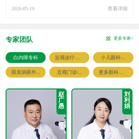
2026-05-19
查看详细
更多专家+
专家团队
白内障专科
近视诊疗专科
小儿眼科/...
眼底病眼外...
近视门诊/...
更多眼科专家
赵
刘
广
利
愚
娟