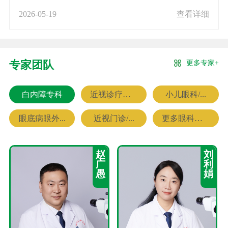
2026-05-19
查看详细
更多专家+
专家团队
白内障专科
近视诊疗专科
小儿眼科/...
眼底病眼外...
近视门诊/...
更多眼科专家
赵
刘
广
利
愚
娟