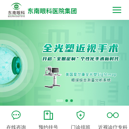
在线咨询
预约挂号
门诊排班
近视诊疗专科