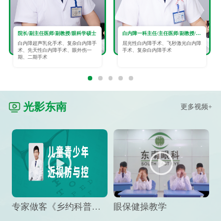
院长/副主任医师/副教授/眼科学硕士
白内障一科主任/主任医师/副教授/眼科学硕士
白内障超声乳化手术、复杂白内障手
屈光性白内障手术、飞秒激光白内障
术、先天性白内障手术、眼外伤一
手术、复杂白内障手术
期、二期手术
光影东南
更多视频+
专家做客《乡约科普》栏目，预防孩子近视竟然这么“简单”
眼保健操教学