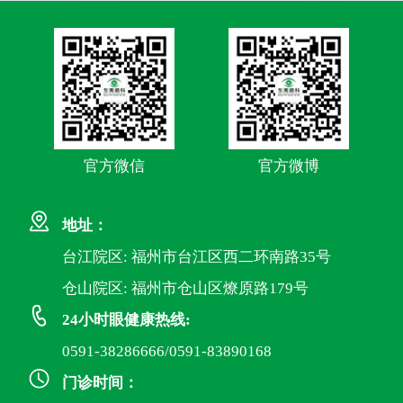
官方微信
官方微博
地址：
台江院区: 福州市台江区西二环南路35号
仓山院区: 福州市仓山区燎原路179号
24小时眼健康热线:
0591-38286666/0591-83890168
门诊时间：