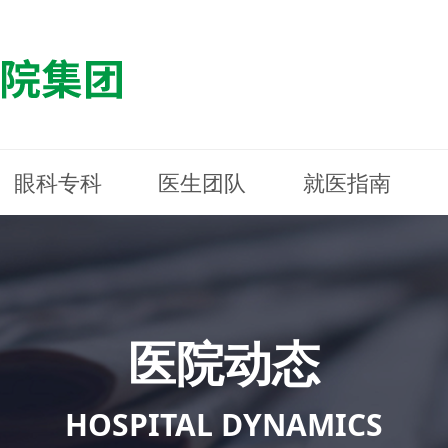
眼科专科
医生团队
就医指南
医院简介
最新动态
白内障专科
白内障专科
门诊指南
防控简介
福清东南眼科医院
医院资质
媒体报道
近视诊疗专科
近视诊疗专科
住院指南
科普知识
连江东南眼科医院
医院文
学术交
小儿眼
小儿眼
住院地
防控资
晋安东
医院环境
光影东南
近视门诊/角膜接触镜科
近视门诊/角膜接触镜科
合肥东南眼科医院
公益活动
老花眼白内障科
老花眼白内障科
佰视佳眼科
医院招
神经眼
神经眼
医院动态
青光眼科
青光眼科
眼眶整形科
眼眶整形科
眼肌眼
眼肌眼
斜弱视科
斜弱视科
HOSPITAL DYNAMICS
眼部整形科
眼部整形科
眼预防
眼预防