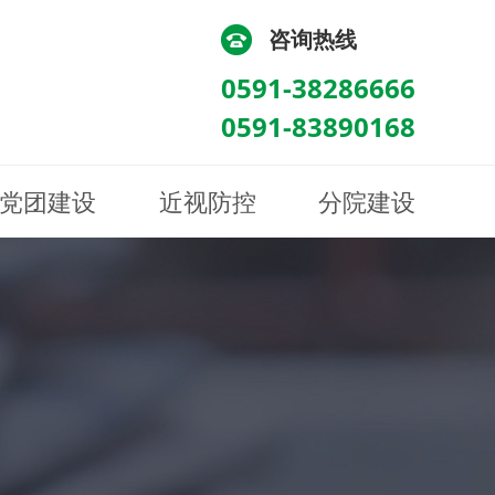
咨询热线
0591-38286666
0591-83890168
党团建设
近视防控
分院建设
化
流
科/医学验光配镜科
科/医学验光配镜科
图
讯
南眼科诊所
医院荣誉
健康科普
眼底病眼外伤科
眼底病眼外伤科
来院路线
防控视频
南京东南眼科医院
聘
科
科
眼表综合科
眼表综合科
眶病科
眶病科
中医眼科
中医眼科
保健科
保健科
白内障三科
白内障三科