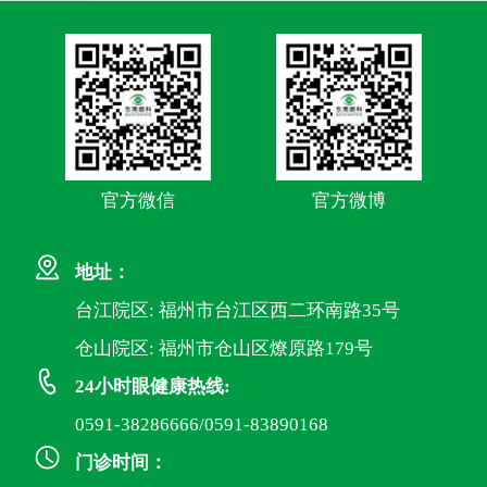
官方微信
官方微博
地址：
台江院区: 福州市台江区西二环南路35号
仓山院区: 福州市仓山区燎原路179号
24小时眼健康热线:
0591-38286666/0591-83890168
门诊时间：