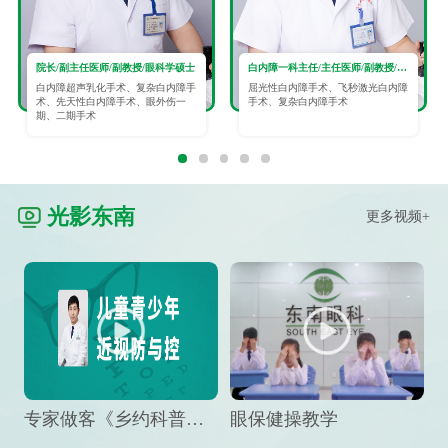
院长/副主任医师/副教授/眼科学硕士
白内障一科主任/主任医师/副教授/眼科学硕士
白内障超声乳化手术、复杂白内障手
屈光性白内障手术、飞秒激光白内障
术、先天性白内障手术、眼外伤一
手术、复杂白内障手术
期、二期手术
光影东南
更多视频+
专家做客《乡约科普》栏目，预防孩子近视竟然这么“简单”
眼保健操教学