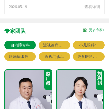
2026-05-19
查看详细
更多专家+
专家团队
白内障专科
近视诊疗专科
小儿眼科/...
眼底病眼外...
近视门诊/...
更多眼科专家
赵
刘
广
利
愚
娟