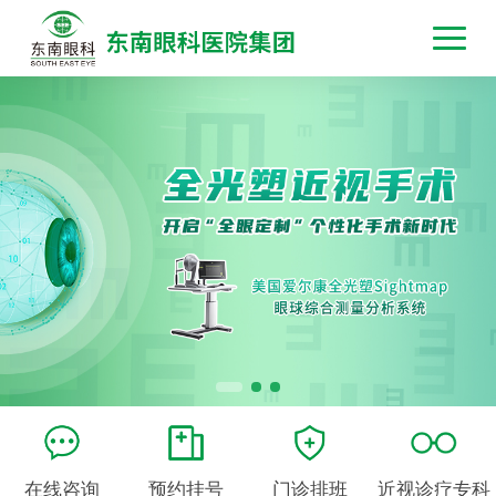
在线咨询
预约挂号
门诊排班
近视诊疗专科