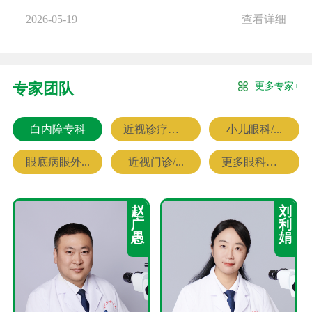
2026-05-19
查看详细
更多专家+
专家团队
白内障专科
近视诊疗专科
小儿眼科/...
眼底病眼外...
近视门诊/...
更多眼科专家
赵
刘
广
利
愚
娟