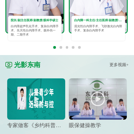
院长/副主任医师/副教授/眼科学硕士
白内障一科主任/主任医师/副教授/眼科学硕士
白内障超声乳化手术、复杂白内障手
屈光性白内障手术、飞秒激光白内障
术、先天性白内障手术、眼外伤一
手术、复杂白内障手术
期、二期手术
光影东南
更多视频+
专家做客《乡约科普》栏目，预防孩子近视竟然这么“简单”
眼保健操教学