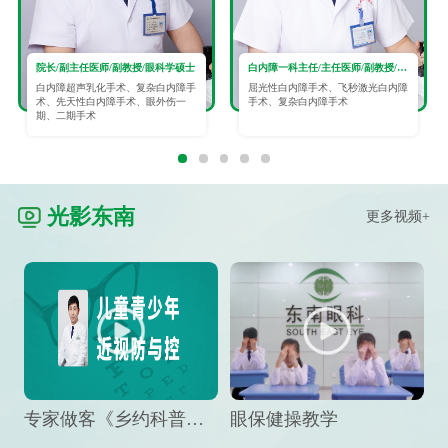
院长/副主任医师/副教授/眼科学硕士
白内障一科主任/主任医师/副教授/眼科学硕士
白内障超声乳化手术、复杂白内障手
屈光性白内障手术、飞秒激光白内障
术、先天性白内障手术、眼外伤一
手术、复杂白内障手术
期、二期手术
光影东南
更多视频+
专家做客《乡约科普》栏目，预防孩子近视竟然这么“简单”
眼保健操教学