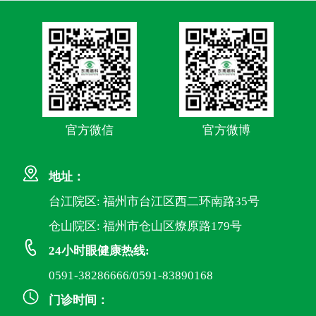
官方微信
官方微博
地址：
台江院区: 福州市台江区西二环南路35号
仓山院区: 福州市仓山区燎原路179号
24小时眼健康热线:
0591-38286666/0591-83890168
门诊时间：