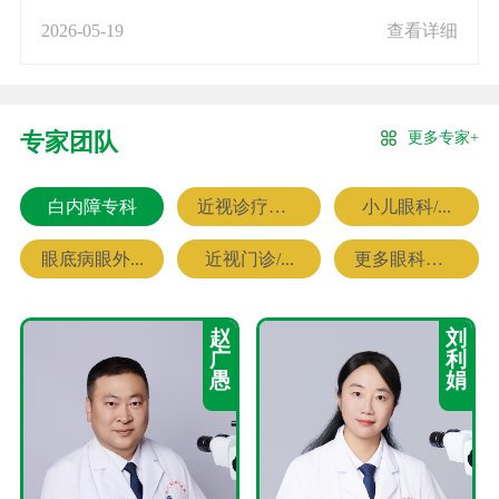
2026-05-19
查看详细
更多专家+
专家团队
白内障专科
近视诊疗专科
小儿眼科/...
眼底病眼外...
近视门诊/...
更多眼科专家
赵
刘
广
利
愚
娟