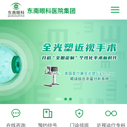
在线咨询
预约挂号
门诊排班
近视诊疗专科