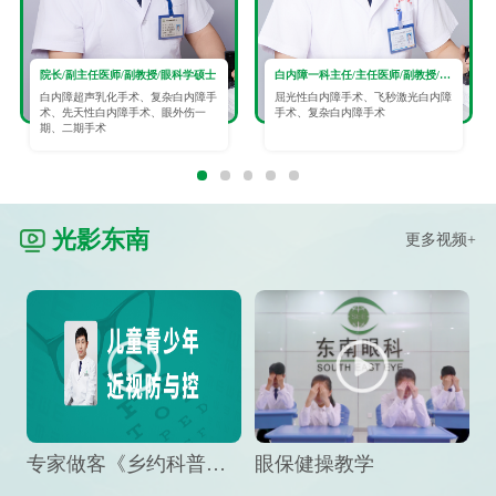
院长/副主任医师/副教授/眼科学硕士
白内障一科主任/主任医师/副教授/眼科学硕士
白内障超声乳化手术、复杂白内障手
屈光性白内障手术、飞秒激光白内障
术、先天性白内障手术、眼外伤一
手术、复杂白内障手术
期、二期手术
光影东南
更多视频+
专家做客《乡约科普》栏目，预防孩子近视竟然这么“简单”
眼保健操教学