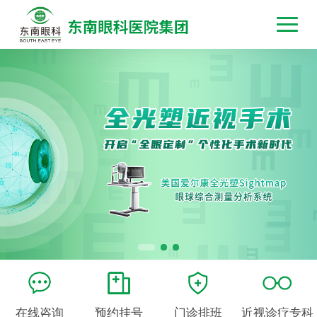
在线咨询
预约挂号
门诊排班
近视诊疗专科