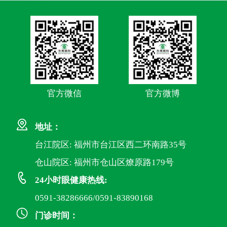
官方微信
官方微博
地址：
台江院区: 福州市台江区西二环南路35号
仓山院区: 福州市仓山区燎原路179号
24小时眼健康热线:
0591-38286666/0591-83890168
门诊时间：