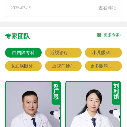
2026-05-19
查看详细
更多专家+
专家团队
白内障专科
近视诊疗专科
小儿眼科/...
眼底病眼外...
近视门诊/...
更多眼科专家
赵
刘
广
利
愚
娟