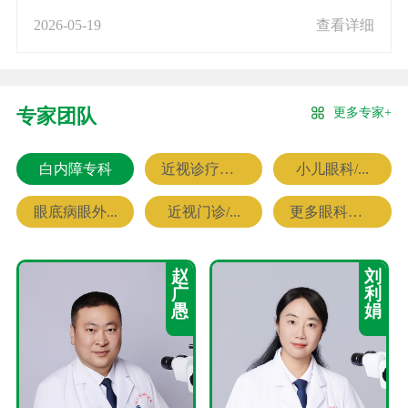
2026-05-19
查看详细
更多专家+
专家团队
白内障专科
近视诊疗专科
小儿眼科/...
眼底病眼外...
近视门诊/...
更多眼科专家
赵
刘
广
利
愚
娟