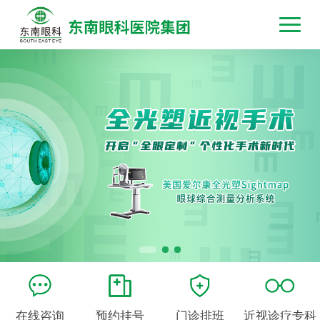
在线咨询
预约挂号
门诊排班
近视诊疗专科