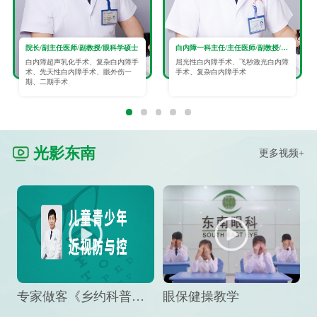
院长/副主任医师/副教授/眼科学硕士
白内障一科主任/主任医师/副教授/眼科学硕士
白内障超声乳化手术、复杂白内障手
屈光性白内障手术、飞秒激光白内障
术、先天性白内障手术、眼外伤一
手术、复杂白内障手术
期、二期手术
光影东南
更多视频+
专家做客《乡约科普》栏目，预防孩子近视竟然这么“简单”
眼保健操教学