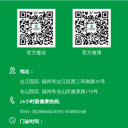
官方微信
官方微博
地址：
台江院区: 福州市台江区西二环南路35号
仓山院区: 福州市仓山区燎原路179号
24小时眼健康热线:
0591-38286666/0591-83890168
门诊时间：