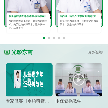
院长/副主任医师/副教授/眼科学硕士
白内障一科主任/主任医师/副教授/眼科学硕士
白内障超声乳化手术、复杂白内障手
屈光性白内障手术、飞秒激光白内障
术、先天性白内障手术、眼外伤一
手术、复杂白内障手术
期、二期手术
光影东南
更多视频+
专家做客《乡约科普》栏目，预防孩子近视竟然这么“简单”
眼保健操教学