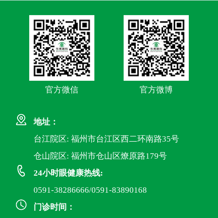
官方微信
官方微博
地址：
台江院区: 福州市台江区西二环南路35号
仓山院区: 福州市仓山区燎原路179号
24小时眼健康热线:
0591-38286666/0591-83890168
门诊时间：