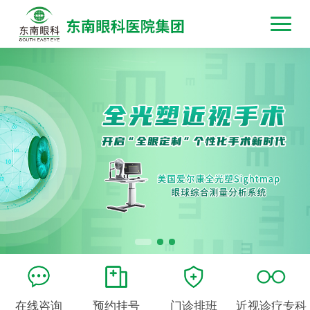
在线咨询
预约挂号
门诊排班
近视诊疗专科