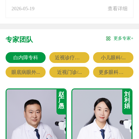
2026-05-19
查看详细
更多专家+
专家团队
白内障专科
近视诊疗专科
小儿眼科/...
眼底病眼外...
近视门诊/...
更多眼科专家
赵
刘
广
利
愚
娟