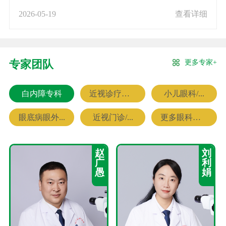
2026-05-19
查看详细
更多专家+
专家团队
白内障专科
近视诊疗专科
小儿眼科/...
眼底病眼外...
近视门诊/...
更多眼科专家
赵
刘
广
利
愚
娟