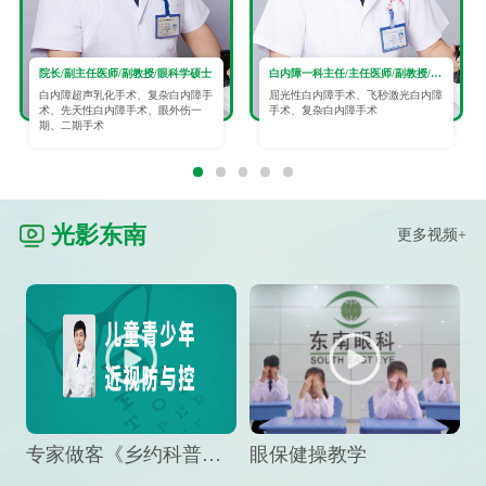
院长/副主任医师/副教授/眼科学硕士
白内障一科主任/主任医师/副教授/眼科学硕士
白内障超声乳化手术、复杂白内障手
屈光性白内障手术、飞秒激光白内障
术、先天性白内障手术、眼外伤一
手术、复杂白内障手术
期、二期手术
光影东南
更多视频+
专家做客《乡约科普》栏目，预防孩子近视竟然这么“简单”
眼保健操教学