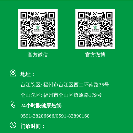
官方微信
官方微博
地址：
台江院区: 福州市台江区西二环南路35号
仓山院区: 福州市仓山区燎原路179号
24小时眼健康热线:
0591-38286666/0591-83890168
门诊时间：