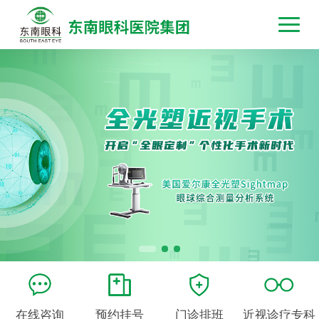
在线咨询
预约挂号
门诊排班
近视诊疗专科