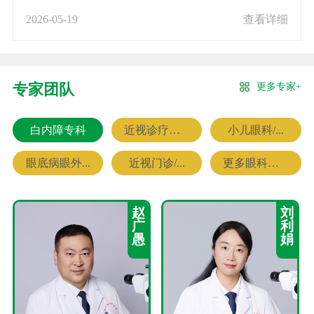
2026-05-19
查看详细
更多专家+
专家团队
白内障专科
近视诊疗专科
小儿眼科/...
眼底病眼外...
近视门诊/...
更多眼科专家
赵
刘
广
利
愚
娟