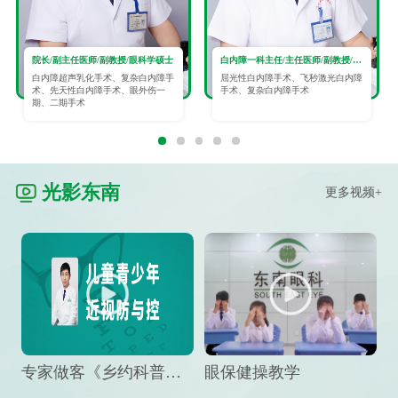
院长/副主任医师/副教授/眼科学硕士
白内障一科主任/主任医师/副教授/眼科学硕士
白内障超声乳化手术、复杂白内障手
屈光性白内障手术、飞秒激光白内障
术、先天性白内障手术、眼外伤一
手术、复杂白内障手术
期、二期手术
光影东南
更多视频+
专家做客《乡约科普》栏目，预防孩子近视竟然这么“简单”
眼保健操教学