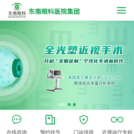
在线咨询
预约挂号
门诊排班
近视诊疗专科