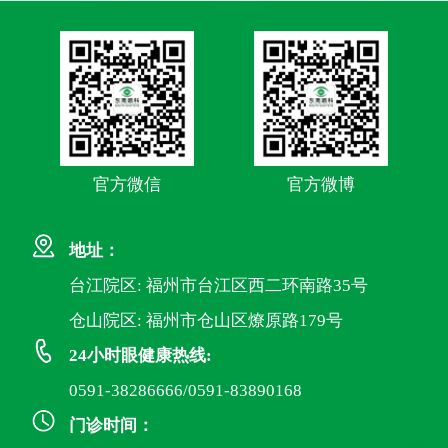
官方微信
官方微博
地址：
台江院区: 福州市台江区西二环南路35号
仓山院区: 福州市仓山区燎原路179号
24小时眼健康热线:
0591-38286666/0591-83890168
门诊时间：