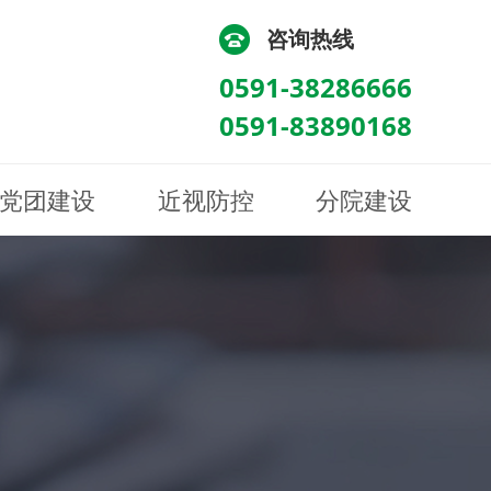
咨询热线
0591-38286666
0591-83890168
党团建设
近视防控
分院建设
化
流
科/医学验光配镜科
科/医学验光配镜科
图
讯
南眼科诊所
医院荣誉
健康科普
眼底病眼外伤科
眼底病眼外伤科
来院路线
防控视频
南京东南眼科医院
聘
科
科
眼表综合科
眼表综合科
眶病科
眶病科
中医眼科
中医眼科
保健科
保健科
白内障三科
白内障三科