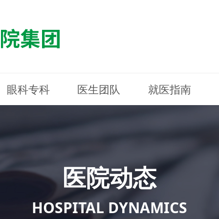
眼科专科
医生团队
就医指南
医院简介
最新动态
白内障专科
白内障专科
门诊指南
防控简介
福清东南眼科医院
医院资质
媒体报道
近视诊疗专科
近视诊疗专科
住院指南
科普知识
连江东南眼科医院
医院文
学术交
小儿眼
小儿眼
住院地
防控资
晋安东
医院环境
光影东南
近视门诊/角膜接触镜科
近视门诊/角膜接触镜科
合肥东南眼科医院
公益活动
老花眼白内障科
老花眼白内障科
佰视佳眼科
医院招
神经眼
神经眼
医院动态
青光眼科
青光眼科
眼眶整形科
眼眶整形科
眼肌眼
眼肌眼
斜弱视科
斜弱视科
HOSPITAL DYNAMICS
眼部整形科
眼部整形科
眼预防
眼预防