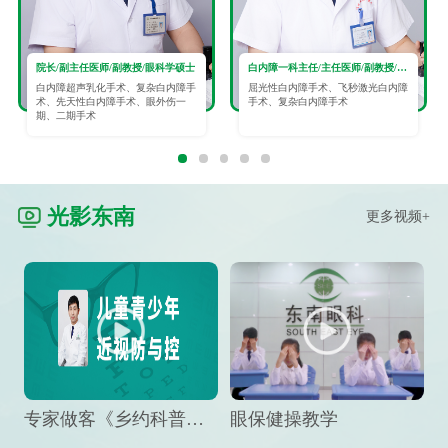
院长/副主任医师/副教授/眼科学硕士
白内障一科主任/主任医师/副教授/眼科学硕士
白内障超声乳化手术、复杂白内障手
屈光性白内障手术、飞秒激光白内障
术、先天性白内障手术、眼外伤一
手术、复杂白内障手术
期、二期手术
光影东南
更多视频+
专家做客《乡约科普》栏目，预防孩子近视竟然这么“简单”
眼保健操教学