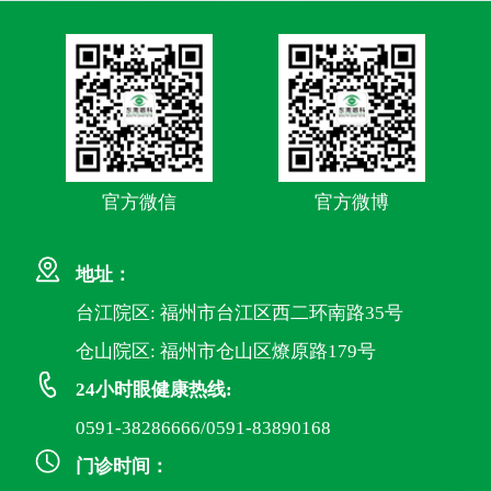
官方微信
官方微博
地址：
台江院区: 福州市台江区西二环南路35号
仓山院区: 福州市仓山区燎原路179号
24小时眼健康热线:
0591-38286666/0591-83890168
门诊时间：