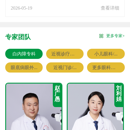
2026-05-19
查看详细
更多专家+
专家团队
白内障专科
近视诊疗专科
小儿眼科/...
眼底病眼外...
近视门诊/...
更多眼科专家
赵
刘
广
利
愚
娟