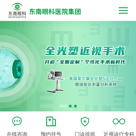
在线咨询
预约挂号
门诊排班
近视诊疗专科