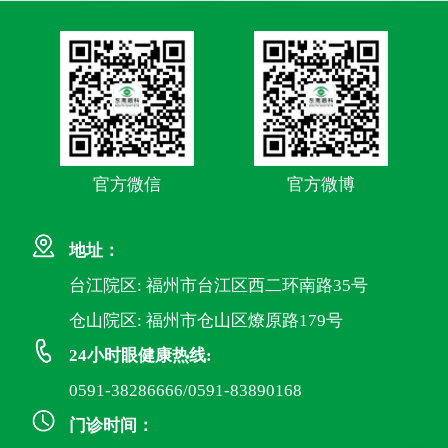
官方微信
官方微博
地址：
台江院区: 福州市台江区西二环南路35号
仓山院区: 福州市仓山区燎原路179号
24小时眼健康热线:
0591-38286666/0591-83890168
门诊时间：