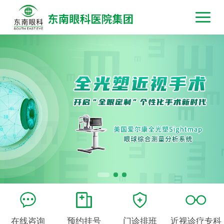
在线咨询
预约挂号
门诊排班
近视诊疗专科