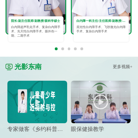
院长/副主任医师/副教授/眼科学硕士
白内障一科主任/主任医师/副教授/眼科学硕士
白内障超声乳化手术、复杂白内障手
屈光性白内障手术、飞秒激光白内障
术、先天性白内障手术、眼外伤一
手术、复杂白内障手术
期、二期手术
光影东南
更多视频+
专家做客《乡约科普》栏目，预防孩子近视竟然这么“简单”
眼保健操教学