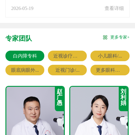
2026-05-19
查看详细
更多专家+
专家团队
白内障专科
近视诊疗专科
小儿眼科/...
眼底病眼外...
近视门诊/...
更多眼科专家
赵
刘
广
利
愚
娟