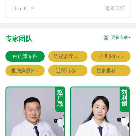
2026-05-19
查看详细
更多专家+
专家团队
白内障专科
近视诊疗专科
小儿眼科/...
眼底病眼外...
近视门诊/...
更多眼科专家
赵
刘
广
利
愚
娟