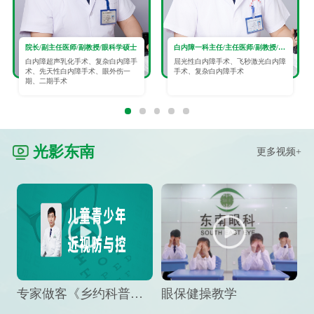
院长/副主任医师/副教授/眼科学硕士
白内障一科主任/主任医师/副教授/眼科学硕士
白内障超声乳化手术、复杂白内障手
屈光性白内障手术、飞秒激光白内障
术、先天性白内障手术、眼外伤一
手术、复杂白内障手术
期、二期手术
光影东南
更多视频+
专家做客《乡约科普》栏目，预防孩子近视竟然这么“简单”
眼保健操教学