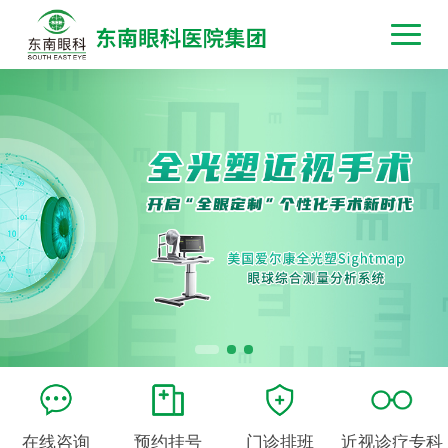
在线咨询
预约挂号
门诊排班
近视诊疗专科