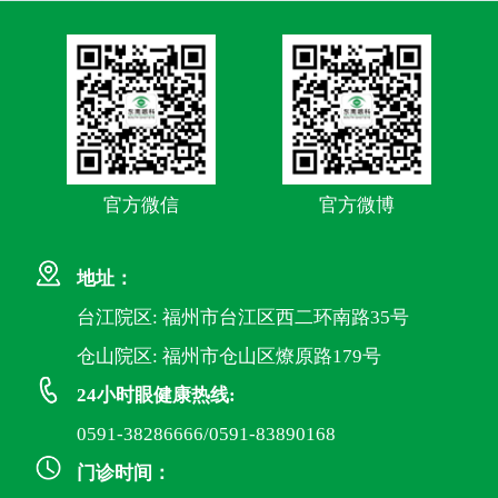
官方微信
官方微博
地址：
台江院区: 福州市台江区西二环南路35号
仓山院区: 福州市仓山区燎原路179号
24小时眼健康热线:
0591-38286666/0591-83890168
门诊时间：