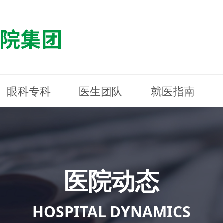
眼科专科
医生团队
就医指南
医院简介
最新动态
白内障专科
白内障专科
门诊指南
防控简介
福清东南眼科医院
医院资质
媒体报道
近视诊疗专科
近视诊疗专科
住院指南
科普知识
连江东南眼科医院
医院文
学术交
小儿眼
小儿眼
住院地
防控资
晋安东
医院环境
光影东南
近视门诊/角膜接触镜科
近视门诊/角膜接触镜科
合肥东南眼科医院
公益活动
老花眼白内障科
老花眼白内障科
佰视佳眼科
医院招
神经眼
神经眼
医院动态
青光眼科
青光眼科
眼眶整形科
眼眶整形科
眼肌眼
眼肌眼
斜弱视科
斜弱视科
HOSPITAL DYNAMICS
眼部整形科
眼部整形科
眼预防
眼预防