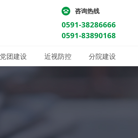
咨询热线
0591-38286666
0591-83890168
党团建设
近视防控
分院建设
化
流
科/医学验光配镜科
科/医学验光配镜科
图
讯
南眼科诊所
医院荣誉
健康科普
眼底病眼外伤科
眼底病眼外伤科
来院路线
防控视频
南京东南眼科医院
聘
科
科
眼表综合科
眼表综合科
眶病科
眶病科
中医眼科
中医眼科
保健科
保健科
白内障三科
白内障三科