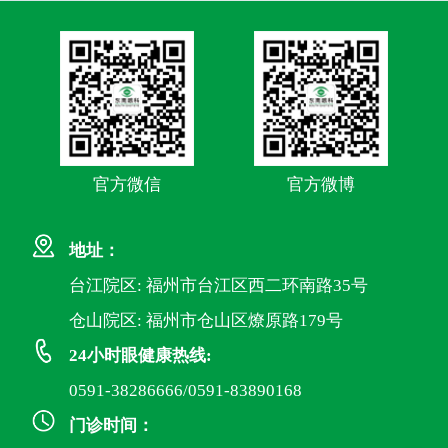
官方微信
官方微博
地址：
台江院区: 福州市台江区西二环南路35号
仓山院区: 福州市仓山区燎原路179号
24小时眼健康热线:
0591-38286666/0591-83890168
门诊时间：