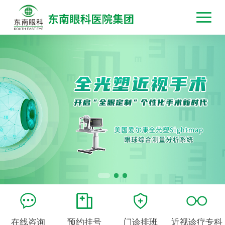
在线咨询
预约挂号
门诊排班
近视诊疗专科