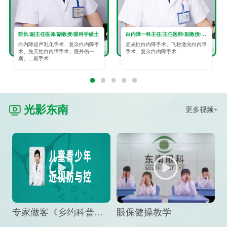
院长/副主任医师/副教授/眼科学硕士
白内障一科主任/主任医师/副教授/眼科学硕士
白内障超声乳化手术、复杂白内障手
屈光性白内障手术、飞秒激光白内障
术、先天性白内障手术、眼外伤一
手术、复杂白内障手术
期、二期手术
光影东南
更多视频+
专家做客《乡约科普》栏目，预防孩子近视竟然这么“简单”
眼保健操教学