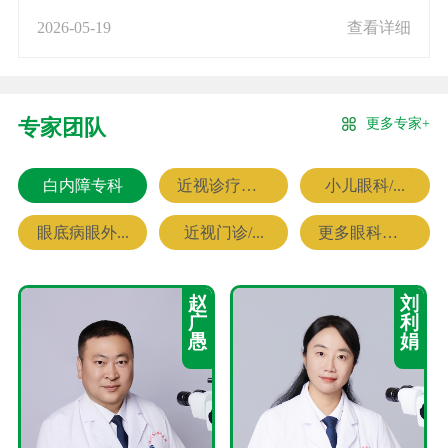
2026-05-19
查看详细
更多专家+
专家团队
白内障专科
近视诊疗专科
小儿眼科/...
眼底病眼外...
近视门诊/...
更多眼科专家
赵
刘
广
利
愚
娟