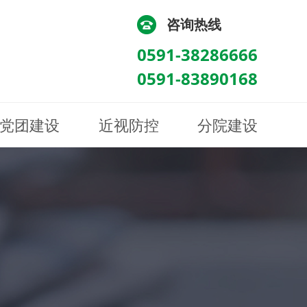
咨询热线
0591-38286666
0591-83890168
党团建设
近视防控
分院建设
化
流
科/医学验光配镜科
科/医学验光配镜科
图
讯
南眼科诊所
医院荣誉
健康科普
眼底病眼外伤科
眼底病眼外伤科
来院路线
防控视频
南京东南眼科医院
聘
科
科
眼表综合科
眼表综合科
眶病科
眶病科
中医眼科
中医眼科
保健科
保健科
白内障三科
白内障三科