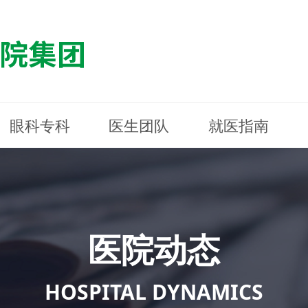
眼科专科
医生团队
就医指南
医院简介
最新动态
白内障专科
白内障专科
门诊指南
防控简介
福清东南眼科医院
医院资质
媒体报道
近视诊疗专科
近视诊疗专科
住院指南
科普知识
连江东南眼科医院
医院文
学术交
小儿眼
小儿眼
住院地
防控资
晋安东
医院环境
光影东南
近视门诊/角膜接触镜科
近视门诊/角膜接触镜科
合肥东南眼科医院
公益活动
老花眼白内障科
老花眼白内障科
佰视佳眼科
医院招
神经眼
神经眼
医院动态
青光眼科
青光眼科
眼眶整形科
眼眶整形科
眼肌眼
眼肌眼
斜弱视科
斜弱视科
HOSPITAL DYNAMICS
眼部整形科
眼部整形科
眼预防
眼预防