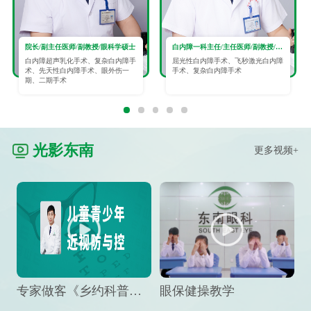
院长/副主任医师/副教授/眼科学硕士
白内障一科主任/主任医师/副教授/眼科学硕士
白内障超声乳化手术、复杂白内障手
屈光性白内障手术、飞秒激光白内障
术、先天性白内障手术、眼外伤一
手术、复杂白内障手术
期、二期手术
光影东南
更多视频+
专家做客《乡约科普》栏目，预防孩子近视竟然这么“简单”
眼保健操教学