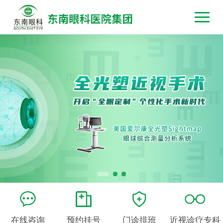
在线咨询
预约挂号
门诊排班
近视诊疗专科