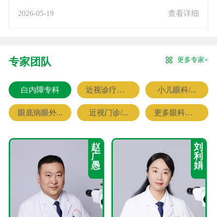
2026-05-19
查看详细
更多专家+
专家团队
白内障专科
近视诊疗专科
小儿眼科/...
眼底病眼外...
近视门诊/...
更多眼科专家
赵
刘
广
利
愚
娟