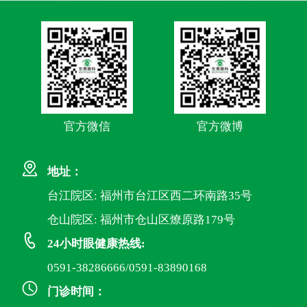
官方微信
官方微博
地址：
台江院区: 福州市台江区西二环南路35号
仓山院区: 福州市仓山区燎原路179号
24小时眼健康热线:
0591-38286666/0591-83890168
门诊时间：