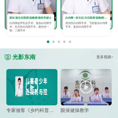
院长/副主任医师/副教授/眼科学硕士
白内障一科主任/主任医师/副教授/眼科学硕士
白内障超声乳化手术、复杂白内障手
屈光性白内障手术、飞秒激光白内障
术、先天性白内障手术、眼外伤一
手术、复杂白内障手术
期、二期手术
光影东南
更多视频+
专家做客《乡约科普》栏目，预防孩子近视竟然这么“简单”
眼保健操教学