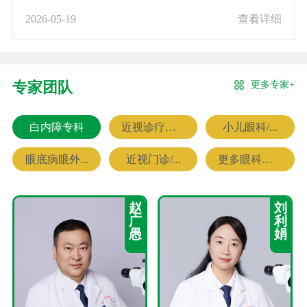
2026-05-19
查看详细
更多专家+
专家团队
白内障专科
近视诊疗专科
小儿眼科/...
眼底病眼外...
近视门诊/...
更多眼科专家
赵
刘
广
利
愚
娟