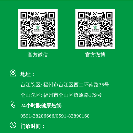
官方微信
官方微博
地址：
台江院区: 福州市台江区西二环南路35号
仓山院区: 福州市仓山区燎原路179号
24小时眼健康热线:
0591-38286666/0591-83890168
门诊时间：