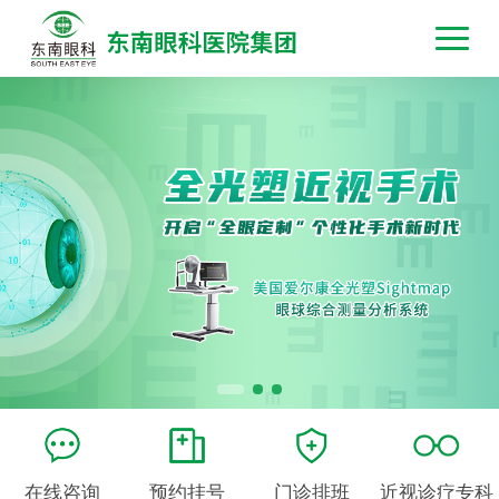
在线咨询
预约挂号
门诊排班
近视诊疗专科