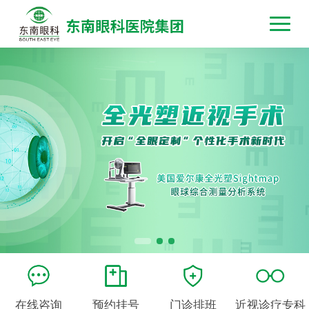
在线咨询
预约挂号
门诊排班
近视诊疗专科