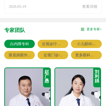
2026-05-19
查看详细
更多专家+
专家团队
白内障专科
近视诊疗专科
小儿眼科/...
眼底病眼外...
近视门诊/...
更多眼科专家
赵
刘
广
利
愚
娟