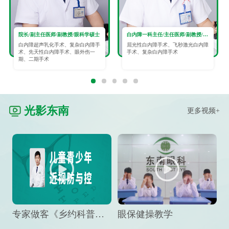
院长/副主任医师/副教授/眼科学硕士
白内障一科主任/主任医师/副教授/眼科学硕士
白内障超声乳化手术、复杂白内障手
屈光性白内障手术、飞秒激光白内障
术、先天性白内障手术、眼外伤一
手术、复杂白内障手术
期、二期手术
光影东南
更多视频+
专家做客《乡约科普》栏目，预防孩子近视竟然这么“简单”
眼保健操教学