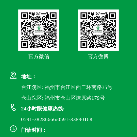
官方微信
官方微博
地址：
台江院区: 福州市台江区西二环南路35号
仓山院区: 福州市仓山区燎原路179号
24小时眼健康热线:
0591-38286666/0591-83890168
门诊时间：