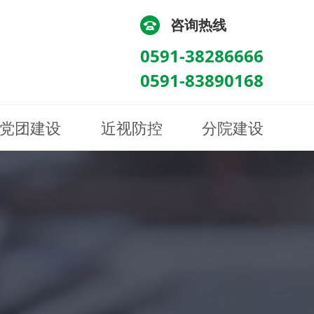
咨询热线
0591-38286666
0591-83890168
党团建设
近视防控
分院建设
化
流
科/医学验光配镜科
科/医学验光配镜科
图
讯
南眼科诊所
医院荣誉
健康科普
眼底病眼外伤科
眼底病眼外伤科
来院路线
防控视频
南京东南眼科医院
聘
科
科
眼表综合科
眼表综合科
眶病科
眶病科
中医眼科
中医眼科
保健科
保健科
白内障三科
白内障三科