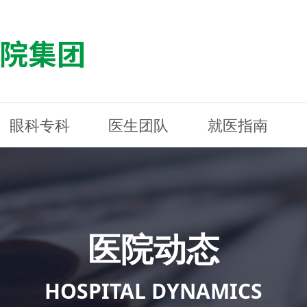
眼科专科
医生团队
就医指南
医院简介
最新动态
白内障专科
白内障专科
门诊指南
防控简介
福清东南眼科医院
医院资质
媒体报道
近视诊疗专科
近视诊疗专科
住院指南
科普知识
连江东南眼科医院
医院文
学术交
小儿眼
小儿眼
住院地
防控资
晋安东
医院环境
光影东南
近视门诊/角膜接触镜科
近视门诊/角膜接触镜科
合肥东南眼科医院
公益活动
老花眼白内障科
老花眼白内障科
佰视佳眼科
医院招
神经眼
神经眼
医院动态
青光眼科
青光眼科
眼眶整形科
眼眶整形科
眼肌眼
眼肌眼
斜弱视科
斜弱视科
HOSPITAL DYNAMICS
眼部整形科
眼部整形科
眼预防
眼预防