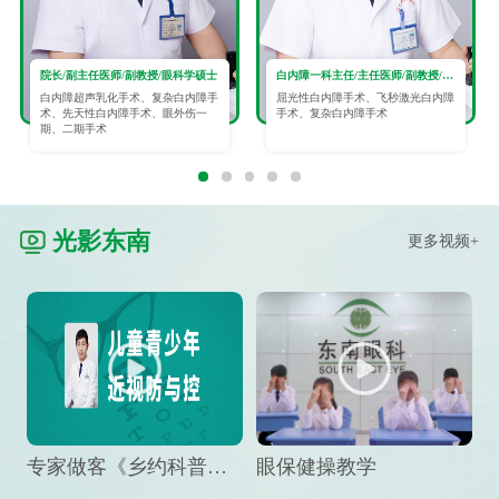
院长/副主任医师/副教授/眼科学硕士
白内障一科主任/主任医师/副教授/眼科学硕士
白内障超声乳化手术、复杂白内障手
屈光性白内障手术、飞秒激光白内障
术、先天性白内障手术、眼外伤一
手术、复杂白内障手术
期、二期手术
光影东南
更多视频+
专家做客《乡约科普》栏目，预防孩子近视竟然这么“简单”
眼保健操教学