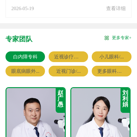
2026-05-19
查看详细
更多专家+
专家团队
白内障专科
近视诊疗专科
小儿眼科/...
眼底病眼外...
近视门诊/...
更多眼科专家
赵
刘
广
利
愚
娟