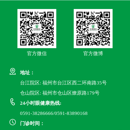
官方微信
官方微博
地址：
台江院区: 福州市台江区西二环南路35号
仓山院区: 福州市仓山区燎原路179号
24小时眼健康热线:
0591-38286666/0591-83890168
门诊时间：