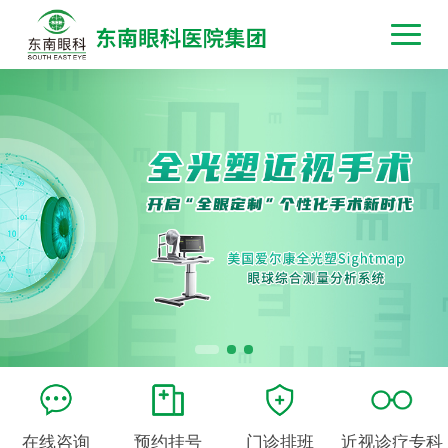
在线咨询
预约挂号
门诊排班
近视诊疗专科