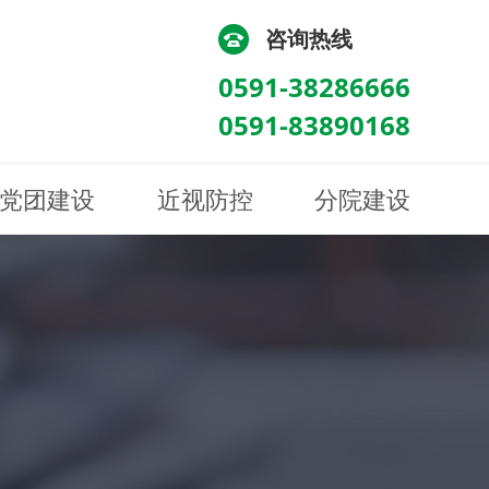
咨询热线
0591-38286666
0591-83890168
党团建设
近视防控
分院建设
化
流
科/医学验光配镜科
科/医学验光配镜科
图
讯
南眼科诊所
医院荣誉
健康科普
眼底病眼外伤科
眼底病眼外伤科
来院路线
防控视频
南京东南眼科医院
聘
科
科
眼表综合科
眼表综合科
眶病科
眶病科
中医眼科
中医眼科
保健科
保健科
白内障三科
白内障三科