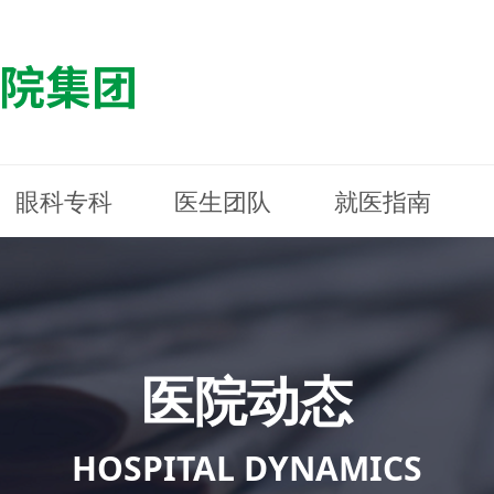
眼科专科
医生团队
就医指南
医院简介
最新动态
白内障专科
白内障专科
门诊指南
防控简介
福清东南眼科医院
医院资质
媒体报道
近视诊疗专科
近视诊疗专科
住院指南
科普知识
连江东南眼科医院
医院文
学术交
小儿眼
小儿眼
住院地
防控资
晋安东
医院环境
光影东南
近视门诊/角膜接触镜科
近视门诊/角膜接触镜科
合肥东南眼科医院
公益活动
老花眼白内障科
老花眼白内障科
佰视佳眼科
医院招
神经眼
神经眼
医院动态
青光眼科
青光眼科
眼眶整形科
眼眶整形科
眼肌眼
眼肌眼
斜弱视科
斜弱视科
HOSPITAL DYNAMICS
眼部整形科
眼部整形科
眼预防
眼预防