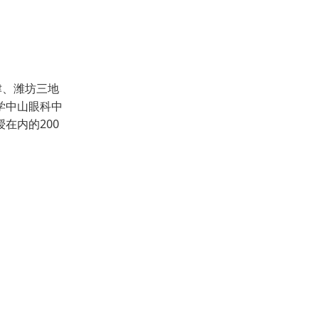
津、潍坊三地
学中山眼科中
在内的200