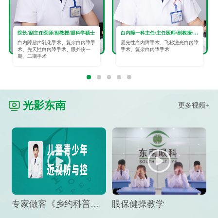
院长/副主任医师/副教授/眼科学硕士
白内障一科主任/主任医师/副教授/眼科学硕士
白内障超声乳化手术、复杂白内障手
屈光性白内障手术、飞秒激光白内障
术、先天性白内障手术、眼外伤一
手术、复杂白内障手术
期、二期手术
光影东南
更多视频+
专家做客《乡约科普》栏目，预防孩子近视竟然这么“简单”
眼保健操教学