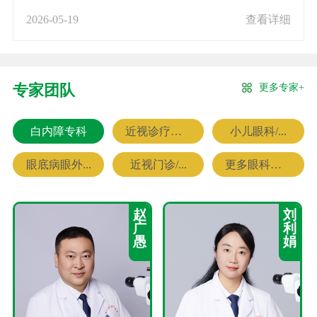
2026-05-19
查看详细
更多专家+
专家团队
白内障专科
近视诊疗专科
小儿眼科/...
眼底病眼外...
近视门诊/...
更多眼科专家
赵
刘
广
利
愚
娟