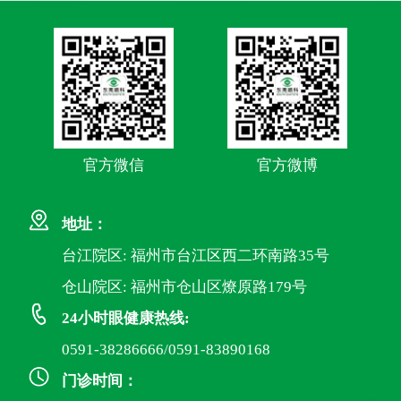
官方微信
官方微博
地址：
台江院区: 福州市台江区西二环南路35号
仓山院区: 福州市仓山区燎原路179号
24小时眼健康热线:
0591-38286666/0591-83890168
门诊时间：