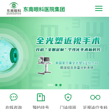
在线咨询
预约挂号
门诊排班
近视诊疗专科