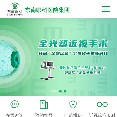
在线咨询
预约挂号
门诊排班
近视诊疗专科