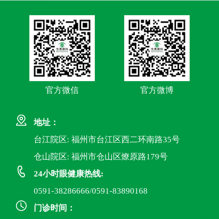
官方微信
官方微博
地址：
台江院区: 福州市台江区西二环南路35号
仓山院区: 福州市仓山区燎原路179号
24小时眼健康热线:
0591-38286666/0591-83890168
门诊时间：