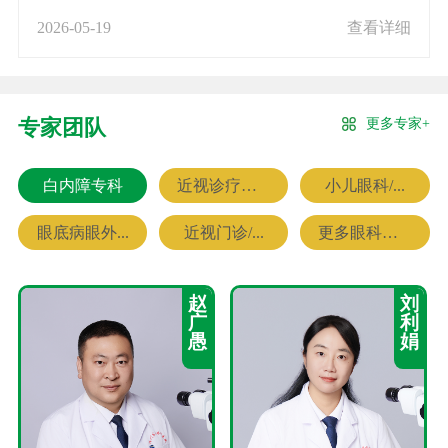
2026-05-19
查看详细
更多专家+
专家团队
白内障专科
近视诊疗专科
小儿眼科/...
眼底病眼外...
近视门诊/...
更多眼科专家
赵
刘
广
利
愚
娟