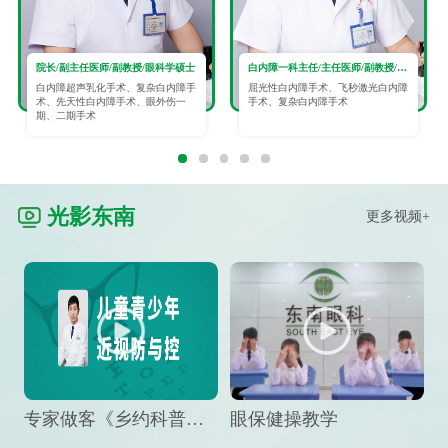
院长/副主任医师/副教授/眼科学硕士
白内障一科主任/主任医师/副教授/眼科学硕士
白内障超声乳化手术、复杂白内障手
屈光性白内障手术、飞秒激光白内障
术、先天性白内障手术、眼外伤一
手术、复杂白内障手术
期、二期手术
光影东南
更多视频+
专家做客《乡约科普》栏目，预防孩子近视竟然这么“简单”
眼保健操教学