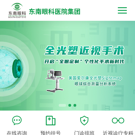
在线咨询
预约挂号
门诊排班
近视诊疗专科