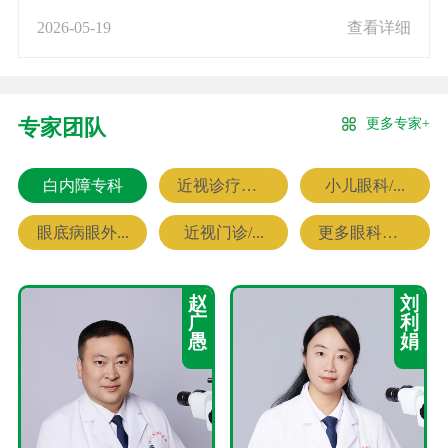
2026-05-19
查看详细
更多专家+
专家团队
白内障专科
近视诊疗专科
小儿眼科/...
眼底病眼外...
近视门诊/...
更多眼科专家
赵
刘
广
利
愚
娟