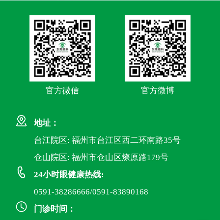
官方微信
官方微博
地址：
台江院区: 福州市台江区西二环南路35号
仓山院区: 福州市仓山区燎原路179号
24小时眼健康热线:
0591-38286666/0591-83890168
门诊时间：