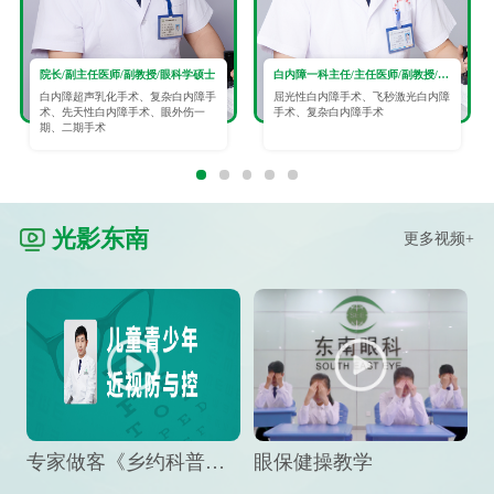
院长/副主任医师/副教授/眼科学硕士
白内障一科主任/主任医师/副教授/眼科学硕士
白内障超声乳化手术、复杂白内障手
屈光性白内障手术、飞秒激光白内障
术、先天性白内障手术、眼外伤一
手术、复杂白内障手术
期、二期手术
光影东南
更多视频+
专家做客《乡约科普》栏目，预防孩子近视竟然这么“简单”
眼保健操教学