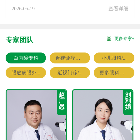
2026-05-19
查看详细
更多专家+
专家团队
白内障专科
近视诊疗专科
小儿眼科/...
眼底病眼外...
近视门诊/...
更多眼科专家
赵
刘
广
利
愚
娟