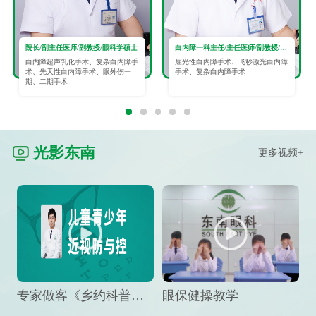
院长/副主任医师/副教授/眼科学硕士
白内障一科主任/主任医师/副教授/眼科学硕士
白内障超声乳化手术、复杂白内障手
屈光性白内障手术、飞秒激光白内障
术、先天性白内障手术、眼外伤一
手术、复杂白内障手术
期、二期手术
光影东南
更多视频+
专家做客《乡约科普》栏目，预防孩子近视竟然这么“简单”
眼保健操教学