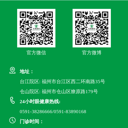
官方微信
官方微博
地址：
台江院区: 福州市台江区西二环南路35号
仓山院区: 福州市仓山区燎原路179号
24小时眼健康热线:
0591-38286666/0591-83890168
门诊时间：