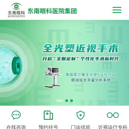
在线咨询
预约挂号
门诊排班
近视诊疗专科