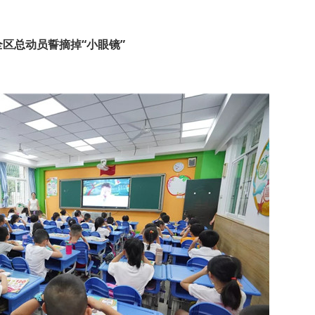
全区总动员誓摘掉“小眼镜”