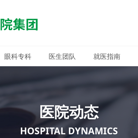
眼科专科
医生团队
就医指南
医院简介
最新动态
白内障专科
白内障专科
门诊指南
防控简介
福清东南眼科医院
医院资质
媒体报道
近视诊疗专科
近视诊疗专科
住院指南
科普知识
连江东南眼科医院
医院文
学术交
小儿眼
小儿眼
住院地
防控资
晋安东
医院环境
光影东南
近视门诊/角膜接触镜科
近视门诊/角膜接触镜科
合肥东南眼科医院
公益活动
老花眼白内障科
老花眼白内障科
佰视佳眼科
医院招
神经眼
神经眼
医院动态
青光眼科
青光眼科
眼眶整形科
眼眶整形科
眼肌眼
眼肌眼
斜弱视科
斜弱视科
HOSPITAL DYNAMICS
眼部整形科
眼部整形科
眼预防
眼预防