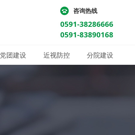
咨询热线
0591-38286666
0591-83890168
党团建设
近视防控
分院建设
化
流
科/医学验光配镜科
科/医学验光配镜科
图
讯
南眼科诊所
医院荣誉
健康科普
眼底病眼外伤科
眼底病眼外伤科
来院路线
防控视频
南京东南眼科医院
聘
科
科
眼表综合科
眼表综合科
眶病科
眶病科
中医眼科
中医眼科
保健科
保健科
白内障三科
白内障三科