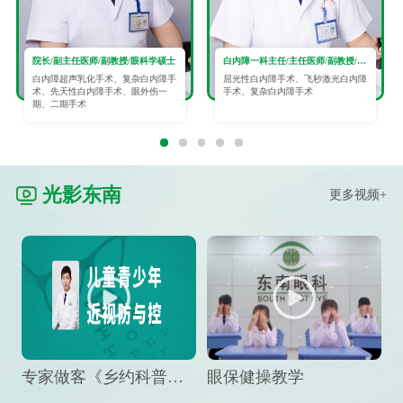
院长/副主任医师/副教授/眼科学硕士
白内障一科主任/主任医师/副教授/眼科学硕士
白内障超声乳化手术、复杂白内障手
屈光性白内障手术、飞秒激光白内障
术、先天性白内障手术、眼外伤一
手术、复杂白内障手术
期、二期手术
光影东南
更多视频+
专家做客《乡约科普》栏目，预防孩子近视竟然这么“简单”
眼保健操教学