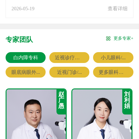
2026-05-19
查看详细
更多专家+
专家团队
白内障专科
近视诊疗专科
小儿眼科/...
眼底病眼外...
近视门诊/...
更多眼科专家
赵
刘
广
利
愚
娟