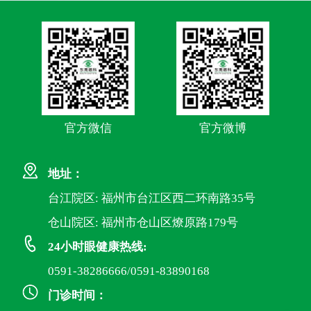
官方微信
官方微博
地址：
台江院区: 福州市台江区西二环南路35号
仓山院区: 福州市仓山区燎原路179号
24小时眼健康热线:
0591-38286666/0591-83890168
门诊时间：