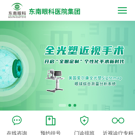
在线咨询
预约挂号
门诊排班
近视诊疗专科