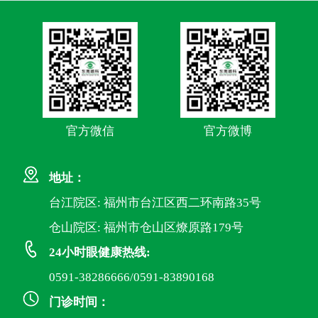
官方微信
官方微博
地址：
台江院区: 福州市台江区西二环南路35号
仓山院区: 福州市仓山区燎原路179号
24小时眼健康热线:
0591-38286666/0591-83890168
门诊时间：