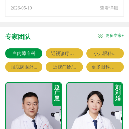
2026-05-19
查看详细
更多专家+
专家团队
白内障专科
近视诊疗专科
小儿眼科/...
眼底病眼外...
近视门诊/...
更多眼科专家
赵
刘
广
利
愚
娟