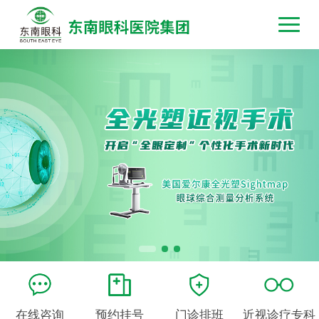
在线咨询
预约挂号
门诊排班
近视诊疗专科