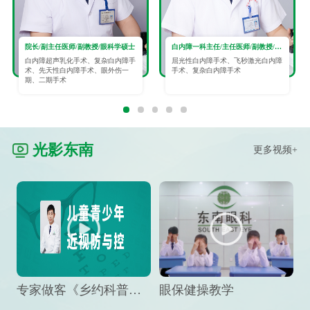
院长/副主任医师/副教授/眼科学硕士
白内障一科主任/主任医师/副教授/眼科学硕士
白内障超声乳化手术、复杂白内障手
屈光性白内障手术、飞秒激光白内障
术、先天性白内障手术、眼外伤一
手术、复杂白内障手术
期、二期手术
光影东南
更多视频+
专家做客《乡约科普》栏目，预防孩子近视竟然这么“简单”
眼保健操教学