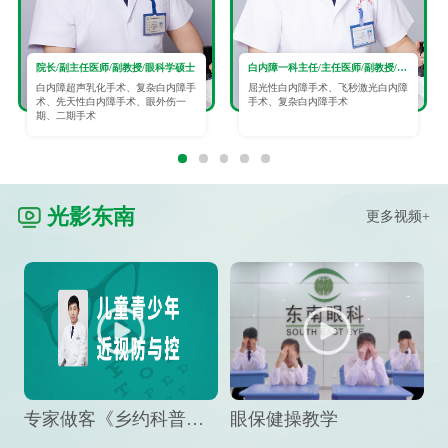
院长/副主任医师/副教授/眼科学硕士
白内障一科主任/主任医师/副教授/眼科学硕士
白内障超声乳化手术、复杂白内障手
屈光性白内障手术、飞秒激光白内障
术、先天性白内障手术、眼外伤一
手术、复杂白内障手术
期、二期手术
光影东南
更多视频+
专家做客《乡约科普》栏目，预防孩子近视竟然这么“简单”
眼保健操教学