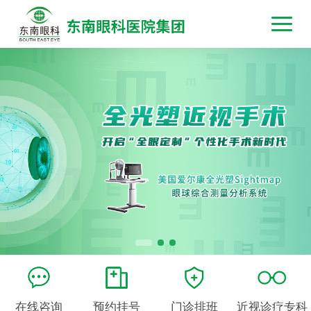
在线咨询
预约挂号
门诊排班
近视诊疗专科