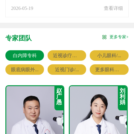
2026-05-19
查看详细
更多专家+
专家团队
白内障专科
近视诊疗专科
小儿眼科/...
眼底病眼外...
近视门诊/...
更多眼科专家
赵
刘
广
利
愚
娟