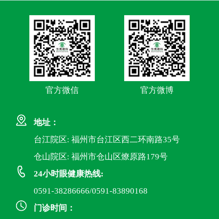
官方微信
官方微博
地址：
台江院区: 福州市台江区西二环南路35号
仓山院区: 福州市仓山区燎原路179号
24小时眼健康热线:
0591-38286666/0591-83890168
门诊时间：