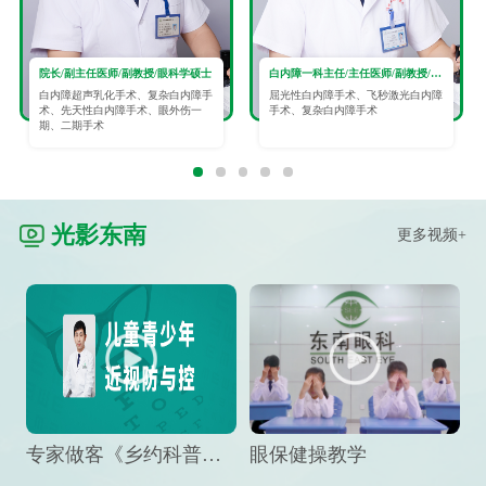
院长/副主任医师/副教授/眼科学硕士
白内障一科主任/主任医师/副教授/眼科学硕士
白内障超声乳化手术、复杂白内障手
屈光性白内障手术、飞秒激光白内障
术、先天性白内障手术、眼外伤一
手术、复杂白内障手术
期、二期手术
光影东南
更多视频+
专家做客《乡约科普》栏目，预防孩子近视竟然这么“简单”
眼保健操教学