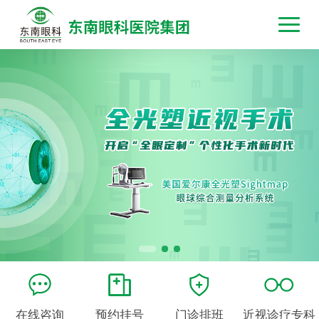
在线咨询
预约挂号
门诊排班
近视诊疗专科