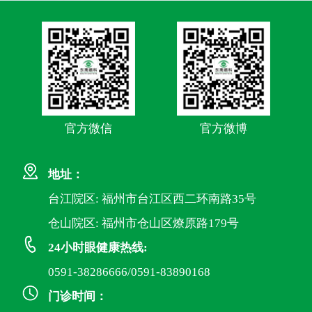
官方微信
官方微博
地址：
台江院区: 福州市台江区西二环南路35号
仓山院区: 福州市仓山区燎原路179号
24小时眼健康热线:
0591-38286666/0591-83890168
门诊时间：