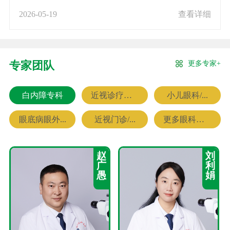
2026-05-19
查看详细
更多专家+
专家团队
白内障专科
近视诊疗专科
小儿眼科/...
眼底病眼外...
近视门诊/...
更多眼科专家
赵
刘
广
利
愚
娟