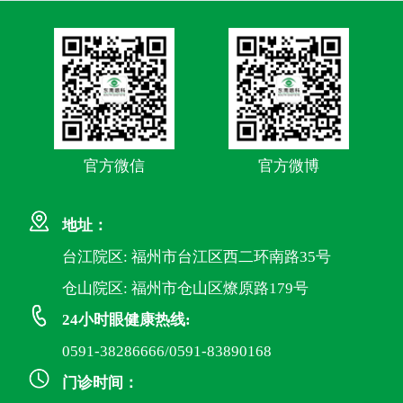
官方微信
官方微博
地址：
台江院区: 福州市台江区西二环南路35号
仓山院区: 福州市仓山区燎原路179号
24小时眼健康热线:
0591-38286666/0591-83890168
门诊时间：