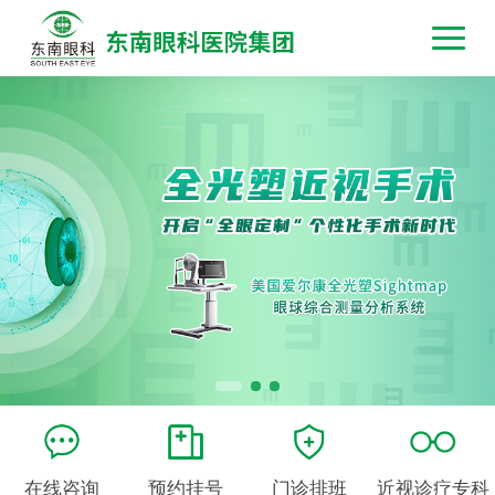
在线咨询
预约挂号
门诊排班
近视诊疗专科