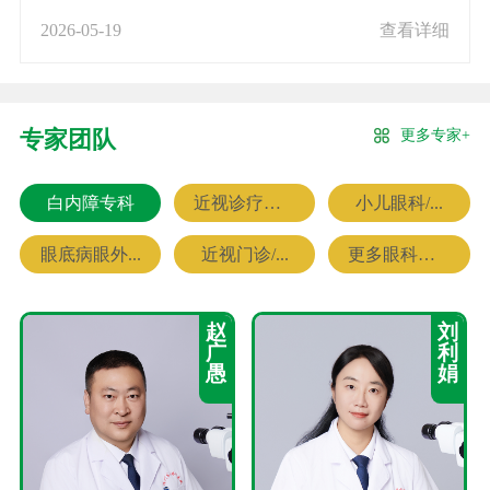
2026-05-19
查看详细
更多专家+
专家团队
白内障专科
近视诊疗专科
小儿眼科/...
眼底病眼外...
近视门诊/...
更多眼科专家
赵
刘
广
利
愚
娟