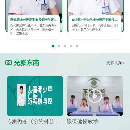
院长/副主任医师/副教授/眼科学硕士
白内障一科主任/主任医师/副教授/眼科学硕士
白内障超声乳化手术、复杂白内障手
屈光性白内障手术、飞秒激光白内障
术、先天性白内障手术、眼外伤一
手术、复杂白内障手术
期、二期手术
光影东南
更多视频+
专家做客《乡约科普》栏目，预防孩子近视竟然这么“简单”
眼保健操教学